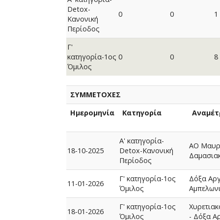
Detox-
0
0
1
Κανονική
Περίοδος
Γ'
κατηγορία-1ος
0
0
8
Όμιλος
ΣΥΜΜΕΤΟΧΕΣ
Ημερομηνία
Κατηγορία
Αναμέτ
Α' κατηγορία-
ΑΟ Μαυρ
18-10-2025
Detox-Κανονική
Δαμασια
Περίοδος
Γ' κατηγορία-1ος
Δόξα Αρ
11-01-2026
Όμιλος
Αμπελων
Γ' κατηγορία-1ος
Χυρετιακ
18-01-2026
Όμιλος
- Δόξα 