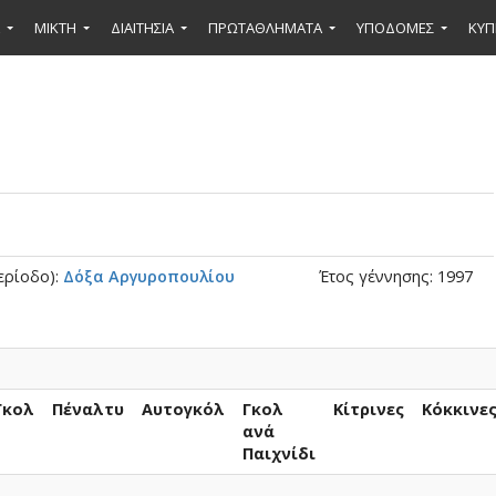
ΜΙΚΤΉ
ΔΙΑΙΤΗΣΙΑ
ΠΡΩΤΑΘΛΗΜΑΤΑ
ΥΠΟΔΟΜΕΣ
ΚΥΠ
ερίοδο):
Δόξα Αργυροπουλίου
Έτος γέννησης: 1997
Γκολ
Πέναλτυ
Αυτογκόλ
Γκολ
Κίτρινες
Κόκκινε
ανά
Παιχνίδι