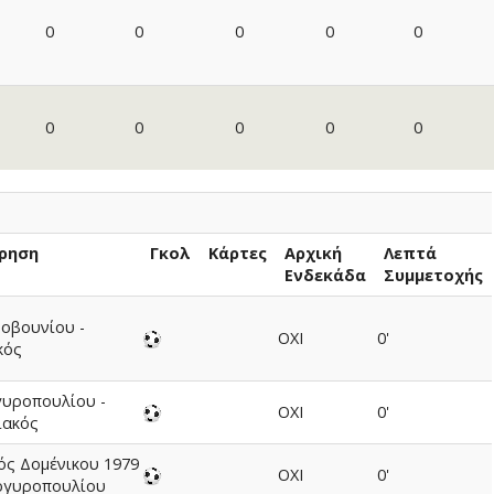
0
0
0
0
0
0
0
0
0
0
ρηση
Γκολ
Κάρτες
Αρχική
Λεπτά
Ενδεκάδα
Συμμετοχής
οβουνίου -
ΟΧΙ
0'
κός
γυροπουλίου -
ΟΧΙ
0'
ιακός
ός Δομένικου 1979
ΟΧΙ
0'
Αργυροπουλίου