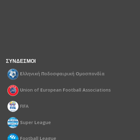
ΣΥΝΔΕΣΜΟΙ
Ε
λληνική
Π
οδοσφαιρική
Ο
μοσπονδία
U
nion of
E
uropean
F
ootball
A
ssociations
FIFA
S
uper
L
eague
F
ootball
L
eague