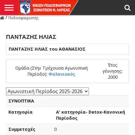
/
Ποδοσφαιριστής
Η
ΕΝΩΣΗ
ΑΓΩΝΙΣΤΙΚΑ
ΜΙΚΤΉ
ΔΙΑΙΤΗΣΙΑ
ΠΡΩΤΑΘΛΗΜΑΤΑ
ΥΠΟΔΟΜΕΣ
ΚΥΠΕΛΛΟ
ΑΜΕΣΑ
LIVE
ΝΕΑ
ΠΡΩΤΑΘΛΗΜΑΤΑ
ΚΥΠΕΛΛΟ
ΥΠΟΔΟΜΕΣ
ΠΕΙΘΑΡΧΙΚΟ
ΜΙΚΤΗ
ΠΑΡΑΤΗΡΗΤΕΣ
ΠΡΟΠΟΝΗΤΕΣ
ΔΙΑΙΤΗΤΕΣ
VIDEO
ΓΕΝΙΚΑ
ΑΦΙΕΡΩΜΑΤΑ
ΕΚΔΗΛΩΣΕΙΣ
ΕΠΙΚΟΙΝΩΝΙΑ
ΑΠΟΤΕΛΕΣΜΑΤΑ
ΛΑΡΙΣΑΣ
ΠΑΝΤΑΖΗΣ ΗΛΙΑΣ
ΠΑΝΤΑΖΗΣ ΗΛΙΑΣ του ΑΘΑΝΑΣΙΟΣ
Έτος
Ομάδα (Στην Τρέχουσα Αγωνιστική
γέννησης:
Περίοδο):
Φαλανιακός
2000
ΣΥΝΟΠΤΙΚΑ
Κατηγορία
Α' κατηγορία- Detox-Κανονική
Περίοδος
Συμμετοχές
0