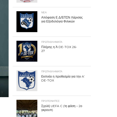
ΝΕΑ
Απόφαση Ε.Δ/ΕΠΣΝ Λάρισας
για Εξοδολόγια Φιλικών
ΠΡΩΤΑΘΛΉΜΑΤΑ
Πλήρης η Ά DE-TOX 26-
27
ΠΡΩΤΑΘΛΉΜΑΤΑ
Εκπνέει η προθεσμία για την A’
DE-TOX
ΠΡΟΠΟΝΗΤΈΣ
Σχολή UEFA C (1η φάση – 2ο
γκρουπ)