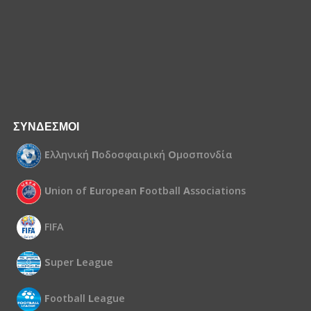
ΣΥΝΔΕΣΜΟΙ
Ε
λληνική
Π
οδοσφαιρική
Ο
μοσπονδία
U
nion of
E
uropean
F
ootball
A
ssociations
FIFA
S
uper
L
eague
F
ootball
L
eague