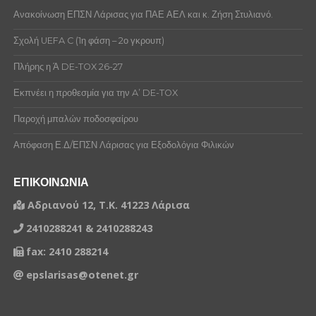
Ανακοίνωση ΕΠΣΝ Λάρισας για ΠΑΕ ΑΕΛ και κ. Ζήση Στυλιανό.
Σχολή UEFA C (1η φάση – 2ο γκρουπ)
Πλήρης η Ά DE-TOX 26-27
Εκπνέει η προθεσμία για την A’ DE-TOX
Παροχή μπαλών ποδοσφαίρου
Απόφαση Ε.Δ/ΕΠΣΝ Λάρισας για Εξοδολόγια Φιλικών
ΕΠΙΚΟΙΝΩΝΙΑ
Αδριανού 12, Τ.Κ. 41223 Λάρισα
2410288241 & 2410288243
fax: 2410 288214
epslarisas@otenet.gr