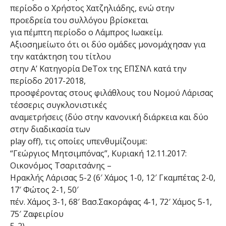
περίοδο ο Χρήστος Χατζηλιάδης, ενώ στην
προεδρεία του συλλόγου βρίσκεται
για πέμπτη περίοδο ο Λάμπρος Ιωακείμ.
Αξιοσημείωτο ότι οι δύο ομάδες μονομάχησαν για
την κατάκτηση του τίτλου
στην Α’ Κατηγορία DeTox της ΕΠΣΝΛ κατά την
περίοδο 2017-2018,
προσφέροντας στους φιλάθλους του Νομού Λάρισας
τέσσερις συγκλονιστικές
αναμετρήσεις (δύο στην κανονική διάρκεια και δύο
στην διαδικασία των
play off), τις οποίες υπενθυμίζουμε:
“Γεώργιος Μητσιμπόνας”, Κυριακή 12.11.2017:
Οικονόμος Τσαριτσάνης –
Ηρακλής Λάρισας 5-2 (6′ Χάμος 1-0, 12′ Γκαμπέτας 2-0,
17′ Φώτος 2-1, 50′
πέν. Χάμος 3-1, 68′ Βασ.Σακοράφας 4-1, 72′ Χάμος 5-1,
75′ Ζαφειρίου
5-2).