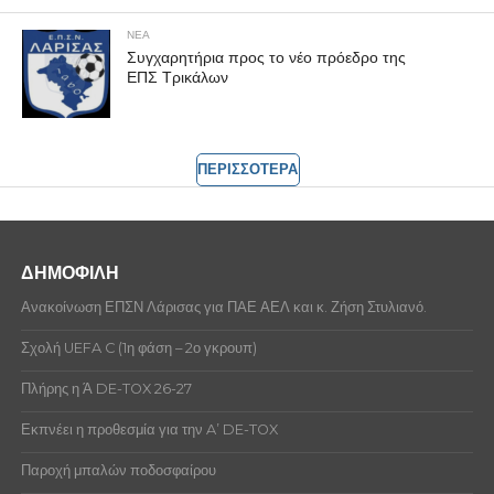
ΝΕΑ
Συγχαρητήρια προς το νέο πρόεδρο της
ΕΠΣ Τρικάλων
ΠΕΡΙΣΣΟΤΕΡΑ
ΔΗΜΟΦΙΛΗ
Ανακοίνωση ΕΠΣΝ Λάρισας για ΠΑΕ ΑΕΛ και κ. Ζήση Στυλιανό.
Σχολή UEFA C (1η φάση – 2ο γκρουπ)
Πλήρης η Ά DE-TOX 26-27
Εκπνέει η προθεσμία για την A’ DE-TOX
Παροχή μπαλών ποδοσφαίρου