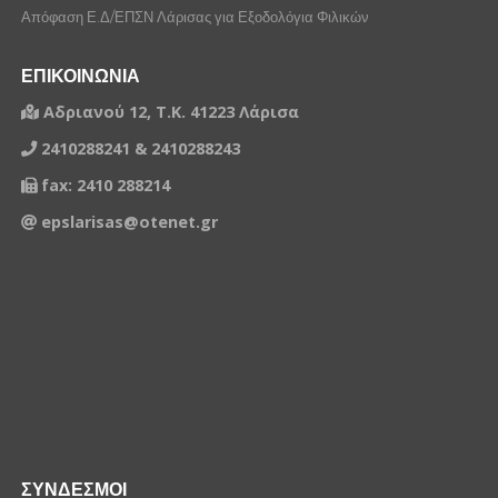
Απόφαση Ε.Δ/ΕΠΣΝ Λάρισας για Εξοδολόγια Φιλικών
ΕΠΙΚΟΙΝΩΝΙΑ
Αδριανού 12, Τ.Κ. 41223 Λάρισα
2410288241 & 2410288243
fax: 2410 288214
epslarisas@otenet.gr
ΣΥΝΔΕΣΜΟΙ