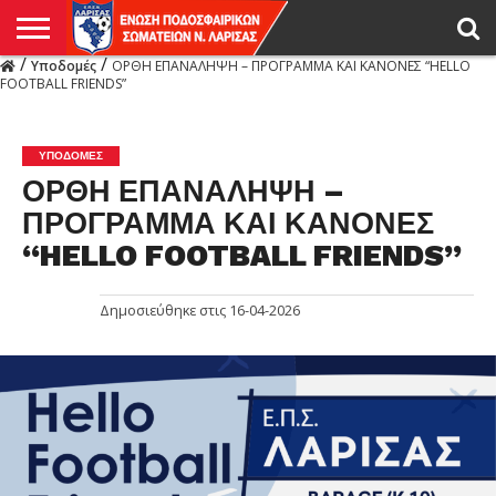
/
/
Υποδομές
ΟΡΘΗ ΕΠΑΝΑΛΗΨΗ – ΠΡΟΓΡΑΜΜΑ ΚΑΙ ΚΑΝΟΝΕΣ “HELLO
Η
FOOTBALL FRIENDS”
ΕΝΩΣΗ
ΑΓΩΝΙΣΤΙΚΑ
ΜΙΚΤΉ
ΔΙΑΙΤΗΣΙΑ
ΠΡΩΤΑΘΛΗΜΑΤΑ
ΥΠΟΔΟΜΕΣ
ΚΥΠΕΛΛΟ
ΑΜΕΣΑ
LIVE
ΝΕΑ
ΠΡΩΤΑΘΛΗΜΑΤΑ
ΚΥΠΕΛΛΟ
ΥΠΟΔΟΜΕΣ
ΠΕΙΘΑΡΧΙΚΟ
ΜΙΚΤΗ
ΠΑΡΑΤΗΡΗΤΕΣ
ΠΡΟΠΟΝΗΤΕΣ
ΔΙΑΙΤΗΤΕΣ
VIDEO
ΓΕΝΙΚΑ
ΑΦΙΕΡΩΜΑΤΑ
ΕΚΔΗΛΩΣΕΙΣ
ΕΠΙΚΟΙΝΩΝΙΑ
ΑΠΟΤΕΛΕΣΜΑΤΑ
ΛΑΡΙΣΑΣ
ΥΠΟΔΟΜΈΣ
ΟΡΘΗ ΕΠΑΝΑΛΗΨΗ –
ΠΡΟΓΡΑΜΜΑ ΚΑΙ ΚΑΝΟΝΕΣ
“HELLO FOOTBALL FRIENDS”
Δημοσιεύθηκε στις
16-04-2026