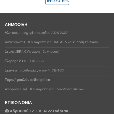
ΠΕΡΙΣΣΟΤΕΡΑ
ΔΗΜΟΦΙΛΗ
Ηλικιακές κατηγορίες περιόδου 2026-2027
Ανακοίνωση ΕΠΣΝ Λάρισας για ΠΑΕ ΑΕΛ και κ. Ζήση Στυλιανό.
Σχολή UEFA C (1η φάση – 2ο γκρουπ)
Πλήρης η Ά DE-TOX 26-27
Εκπνέει η προθεσμία για την A’ DE-TOX
Παροχή μπαλών ποδοσφαίρου
Απόφαση Ε.Δ/ΕΠΣΝ Λάρισας για Εξοδολόγια Φιλικών
ΕΠΙΚΟΙΝΩΝΙΑ
Αδριανού 12, Τ.Κ. 41223 Λάρισα