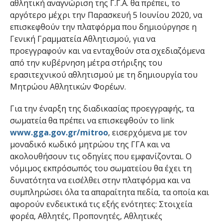
αθλητική αναγνώριση της Γ.Γ.Α. θα πρέπει, το
αργότερο μέχρι την Παρασκευή 5 Ιουνίου 2020, να
επισκεφθούν την πλατφόρμα που δημιούργησε η
Γενική Γραμματεία Αθλητισμού, για να
προεγγραφούν και να ενταχθούν στα σχεδιαζόμενα
από την κυβέρνηση μέτρα στήριξης του
ερασιτεχνικού αθλητισμού με τη δημιουργία του
Μητρώου Αθλητικών Φορέων.
Για την έναρξη της διαδικασίας προεγγραφής, τα
σωματεία θα πρέπει να επισκεφθούν το link
www.gga.gov.gr/mitroo
, εισερχόμενα με τον
μοναδικό κωδικό μητρώου της ΓΓΑ και να
ακολουθήσουν τις οδηγίες που εμφανίζονται. Ο
νόμιμος εκπρόσωπός του σωματείου θα έχει τη
δυνατότητα να εισέλθει στην πλατφόρμα και να
συμπληρώσει όλα τα απαραίτητα πεδία, τα οποία και
αφορούν ενδεικτικά τις εξής ενότητες: Στοιχεία
φορέα, Αθλητές, Προπονητές, Αθλητικές