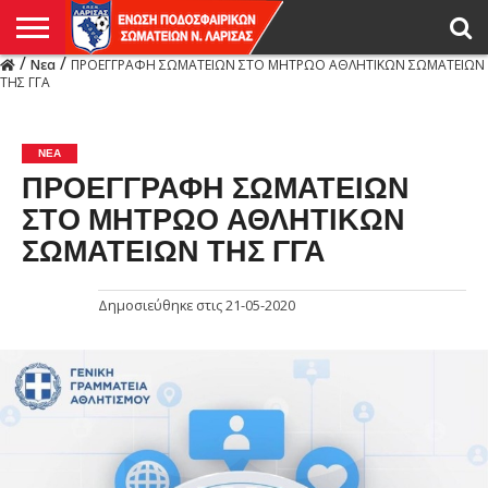
/
/
Νεα
ΠΡΟΕΓΓΡΑΦΗ ΣΩΜΑΤΕΙΩΝ ΣΤΟ ΜΗΤΡΩΟ ΑΘΛΗΤΙΚΩΝ ΣΩΜΑΤΕΙΩΝ
Η
ΤΗΣ ΓΓΑ
ΕΝΩΣΗ
ΑΓΩΝΙΣΤΙΚΑ
ΜΙΚΤΉ
ΔΙΑΙΤΗΣΙΑ
ΠΡΩΤΑΘΛΗΜΑΤΑ
ΥΠΟΔΟΜΕΣ
ΚΥΠΕΛΛΟ
ΑΜΕΣΑ
LIVE
ΝΕΑ
ΠΡΩΤΑΘΛΗΜΑΤΑ
ΚΥΠΕΛΛΟ
ΥΠΟΔΟΜΕΣ
ΠΕΙΘΑΡΧΙΚΟ
ΜΙΚΤΗ
ΠΑΡΑΤΗΡΗΤΕΣ
ΠΡΟΠΟΝΗΤΕΣ
ΔΙΑΙΤΗΤΕΣ
VIDEO
ΓΕΝΙΚΑ
ΑΦΙΕΡΩΜΑΤΑ
ΕΚΔΗΛΩΣΕΙΣ
ΕΠΙΚΟΙΝΩΝΙΑ
ΑΠΟΤΕΛΕΣΜΑΤΑ
ΛΑΡΙΣΑΣ
ΝΕΑ
ΠΡΟΕΓΓΡΑΦΗ ΣΩΜΑΤΕΙΩΝ
ΣΤΟ ΜΗΤΡΩΟ ΑΘΛΗΤΙΚΩΝ
ΣΩΜΑΤΕΙΩΝ ΤΗΣ ΓΓΑ
Δημοσιεύθηκε στις
21-05-2020