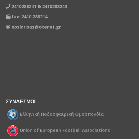
2410288241 & 2410288243
fax: 2410 288214
epslarisas@otenet.gr
ΣΥΝΔΕΣΜΟΙ
Ε
λληνική
Π
οδοσφαιρική
Ο
μοσπονδία
U
nion of
E
uropean
F
ootball
A
ssociations