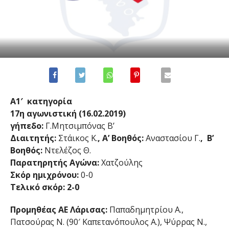
Α1′ κατηγορία
17η αγωνιστική (16.02.2019)
γήπεδο:
Γ.Μητσιμπόνας Β’
Διαιτητής:
Στάικος Κ.
, Α’ Βοηθός:
Αναστασίου Γ.
, Β’
Βοηθός:
Ντελέζος Θ.
Παρατηρητής Αγώνα:
Χατζούλης
Σκόρ ημιχρόνου:
0-0
Τελικό σκόρ: 2-0
Προμηθέας ΑΕ Λάρισας:
Παπαδημητρίου Α.,
Πατσούρας Ν. (90′ Καπετανόπουλος Α.), Ψύρρας Ν.,