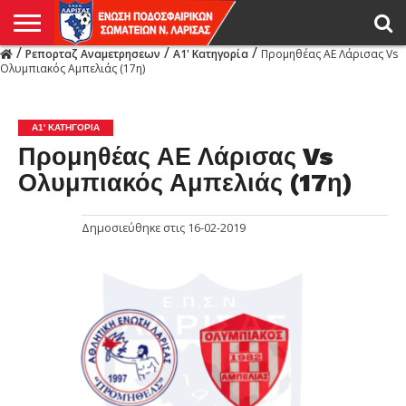
/
/
/
Ρεπορταζ Αναμετρησεων
Α1' Κατηγορία
Προμηθέας ΑΕ Λάρισας Vs
Η
Ολυμπιακός Αμπελιάς (17η)
ΕΝΩΣΗ
ΑΓΩΝΙΣΤΙΚΑ
ΜΙΚΤΉ
ΔΙΑΙΤΗΣΙΑ
ΠΡΩΤΑΘΛΗΜΑΤΑ
ΥΠΟΔΟΜΕΣ
ΚΥΠΕΛΛΟ
ΑΜΕΣΑ
LIVE
ΝΕΑ
ΠΡΩΤΑΘΛΗΜΑΤΑ
ΚΥΠΕΛΛΟ
ΥΠΟΔΟΜΕΣ
ΠΕΙΘΑΡΧΙΚΟ
ΜΙΚΤΗ
ΠΑΡΑΤΗΡΗΤΕΣ
ΠΡΟΠΟΝΗΤΕΣ
ΔΙΑΙΤΗΤΕΣ
VIDEO
ΓΕΝΙΚΑ
ΑΦΙΕΡΩΜΑΤΑ
ΕΚΔΗΛΩΣΕΙΣ
ΕΠΙΚΟΙΝΩΝΙΑ
ΑΠΟΤΕΛΕΣΜΑΤΑ
ΛΑΡΙΣΑΣ
Α1' ΚΑΤΗΓΟΡΊΑ
Προμηθέας ΑΕ Λάρισας Vs
Ολυμπιακός Αμπελιάς (17η)
Δημοσιεύθηκε στις
16-02-2019