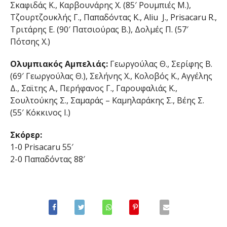
Σκαφιδάς Κ., Καρβουνάρης Χ. (85′ Ρουμπιές Μ.),
Τζουρτζουκλής Γ., Παπαδόντας Κ., Aliu J., Prisacaru R.,
Τριτάρης Ε. (90′ Πατσιούρας Β.), Δολμές Π. (57′
Πότσης Χ.)
Ολυμπιακός Αμπελιάς:
Γεωργούλας Θ., Σερίφης Β.
(69′ Γεωργούλας Θ.), Σελήνης Χ., Κολοβός Κ., Αγγέλης
Δ., Σαϊτης Α., Περήφανος Γ., Γαρουφαλιάς Κ.,
Σουλτούκης Σ., Σαμαράς – Καμηλαράκης Σ., Βέης Σ.
(55′ Κόκκινος Ι.)
Σκόρερ:
1-0 Prisacaru 55′
2-0 Παπαδόντας 88′