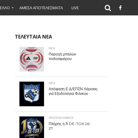
ΕΛΛΟ
ΑΜΕΣΑ ΑΠΟΤΕΛΕΣΜΑΤΑ
LIVE
ΤΕΛΕΥΤΑΙΑ ΝΕΑ
ΝΕΑ
Παροχή μπαλών
ποδοσφαίρου
ΝΕΑ
Απόφαση Ε.Δ/ΕΠΣΝ Λάρισας
για Εξοδολόγια Φιλικών
ΠΡΩΤΑΘΛΉΜΑΤΑ
Πλήρης η Ά DE-TOX 26-
27