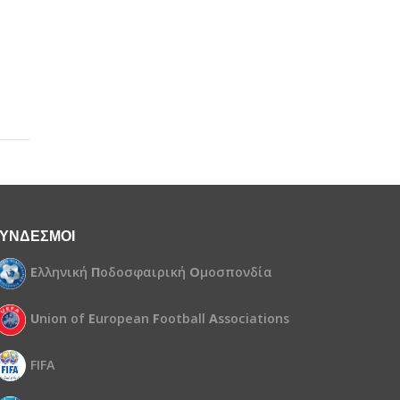
ΥΝΔΕΣΜΟΙ
Ε
λληνική
Π
οδοσφαιρική
Ο
μοσπονδία
U
nion of
E
uropean
F
ootball
A
ssociations
FIFA