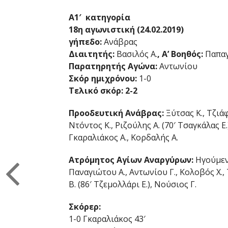
Α1′ κατηγορία
18η αγωνιστική (24.02.2019)
γήπεδο:
Ανάβρας
Διαιτητής:
Βασιλός Α.
, Α’ Βοηθός:
Παπαγ
Παρατηρητής Αγώνα:
Αντωνίου
Σκόρ ημιχρόνου:
1-0
Τελικό σκόρ: 2-2
Προοδευτική Ανάβρας:
Ξύτσας Κ., Τζιάφ
Ντόντος Κ., Ριζούλης Α. (70′ Τσαγκάλας Ε
Γκαραλιάκος Α., Κορδαλής Α.
Ατρόμητος Αγίων Αναργύρων:
Ηγούμενο
Παναγιώτου Α., Αντωνίου Γ., Κολοβός Χ.,
Β. (86′ Τζεμολλάρι Ε.), Νούσιος Γ.
Σκόρερ:
1-0 Γκαραλιάκος 43′