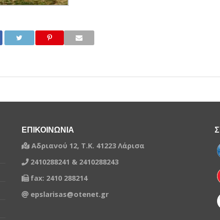
ΕΠΙΚΟΙΝΩΝΙΑ
Σ
Αδριανού 12, Τ.Κ. 41223 Λάρισα
2410288241 & 2410288243
fax: 2410 288214
epslarisas@otenet.gr