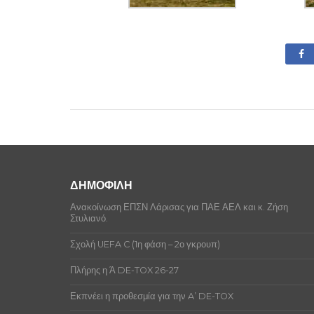
ΔΗΜΟΦΙΛΗ
Ανακοίνωση ΕΠΣΝ Λάρισας για ΠΑΕ ΑΕΛ και κ. Ζήση
Στυλιανό.
Σχολή UEFA C (1η φάση – 2ο γκρουπ)
Πλήρης η Ά DE-TOX 26-27
Εκπνέει η προθεσμία για την A’ DE-TOX