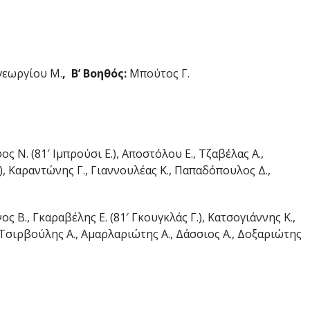
εωργίου Μ.
, Β’ Βοηθός:
Μπούτος Γ.
ος Ν. (81′ Ιμπρούσι Ε.), Αποστόλου Ε., Τζαβέλας Α.,
.), Καραντώνης Γ., Γιαννουλέας Κ., Παπαδόπουλος Δ.,
ς Β., Γκαραβέλης Ε. (81′ Γκουγκλάς Γ.), Κατσογιάννης Κ.,
 Τσιρβούλης Α., Αμαρλαριώτης Α., Δάσσιος Α., Δοξαριώτης