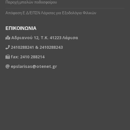
Παροχή μπαλών ποδοσφαίρου
Απόφαση Ε.Δ/ΕΠΣΝ Λάρισας για Εξοδολόγια Φιλικών
ΕΠΙΚΟΙΝΩΝΙΑ
Αδριανού 12, Τ.Κ. 41223 Λάρισα
2410288241 & 2410288243
fax: 2410 288214
epslarisas@otenet.gr