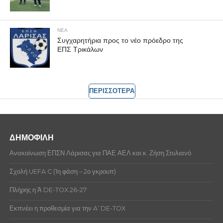
ΝΕΑ
Συγχαρητήρια προς το νέο πρόεδρο της
ΕΠΣ Τρικάλων
ΠΕΡΙΣΣΟΤΕΡΑ
ΔΗΜΟΦΙΛΗ
Ανακοίνωση ΕΠΣΝ Λάρισας για ΠΑΕ ΑΕΛ και κ. Ζήση Στυλιανό.
Σχολή UEFA C (1η φάση – 2ο γκρουπ)
Πλήρης η Ά DE-TOX 26-27
Εκπνέει η προθεσμία για την A’ DE-TOX