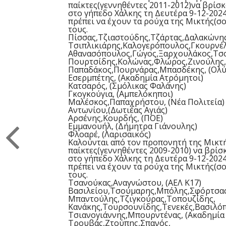
παίκτες(γεννηθέντες 2011-2012)να βρίσκ
στο γήπεδο Χάλκης
τη Δευτέρα 9-12-202
πρέπει να έχουν τα ρούχα της Μικτής(σο
τους.
Πίσσας,Τζιαστούδης,Τζάρτας,Δαλακώνης
Τσιπλικιάρης,Καλογερόπουλος,Γκουρνέλ
Αθανασόπουλος,Γώγος,Ξαρχουλάκος,Τσο
Πουρτσίδης,Κολώνας,Φλώρος,Ζινούλης,
Παπαδάκος,Πουρνάρας,Μπασδέκης, (Ολύ
Εσερμπέτης, (Ακαδημία Ατρόμητοι)
Κατσαρός, (Σμόλικας Φαλάνης)
Γκογκούγια, (Αμπελόκηποι)
Μαλέσκος,Παπαχρήστου, (Νέα Πολιτεία)
Αντωνίου,(Δωτιέας Αγιάς)
Αρσένης,Κουρδής, (ΠΟΕ)
Εμμανουήλ, (Δήμητρα Γιάνουλης)
Φλοαρέ, (Λαρισαικός)
Καλούνται από τον προπονητή της Μικτ
παίκτες(γεννηθέντες 2009-2010) να βρίσ
στο γήπεδο Χάλκης
τη Δευτέρα 9-12-202
πρέπει να έχουν τα ρούχα της Μικτής(σο
τους.
Τσανούκας,Αναγνώστου, (ΑΕΛ Κ17)
Βασιλείου,Τσούμαρης,Μπόλης,Σφόρτσας,
Μπαντούλης,Τζιγκούρας,Τοπουζίδης,
Κανάκης,Τουρσουνίδης,Τενεκές,Βασιλό
Τσιανογιάννης,Μπουρντένας, (Ακαδημία
Τρουβάς,Ζτούπης,Σπανός,