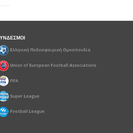
ΥΝΔΕΣΜΟΙ
Ε
λληνική
Π
οδοσφαιρική
Ο
μοσπονδία
U
nion of
E
uropean
F
ootball
A
ssociations
FIFA
S
uper
L
eague
F
ootball
L
eague