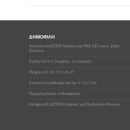
ΔΗΜΟΦΙΛΗ
Ανακοίνωση ΕΠΣΝ Λάρισας για ΠΑΕ ΑΕΛ και κ. Ζήση
Στυλιανό.
Σχολή UEFA C (1η φάση – 2ο γκρουπ)
Πλήρης η Ά DE-TOX 26-27
Εκπνέει η προθεσμία για την A’ DE-TOX
Παροχή μπαλών ποδοσφαίρου
Απόφαση Ε.Δ/ΕΠΣΝ Λάρισας για Εξοδολόγια Φιλικών