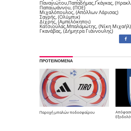
Παναγιώτου,Παπαδήμας,Γκάγκας, (Ηρακλ
Παπαιωάννου, (ΠΟΕ)
Μιχαλόπουλος, (Απόλλων Λάρισας)
Σαγρής, (Ολύμπικ)
Δίχρης, (Αμπελόκηποι)
Κατσιούλας,Μπαλαμώτης, (Νίκη Μιχαήλ)
Γκανάβας, (Δήμητρα Γιάννουλης)
ΠΡΟΤΕΙΝΟΜΕΝΑ
Απόφαση
Παροχή μπαλών ποδοσφαίρου
Εξοδολό