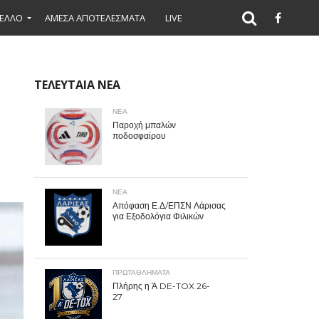
ΕΛΛΟ
ΑΜΕΣΑ ΑΠΟΤΕΛΕΣΜΑΤΑ
LIVE
ΤΕΛΕΥΤΑΙΑ ΝΕΑ
ΝΕΑ
Παροχή μπαλών
ποδοσφαίρου
ΝΕΑ
Απόφαση Ε.Δ/ΕΠΣΝ Λάρισας
για Εξοδολόγια Φιλικών
ΠΡΩΤΑΘΛΉΜΑΤΑ
Πλήρης η Ά DE-TOX 26-
27