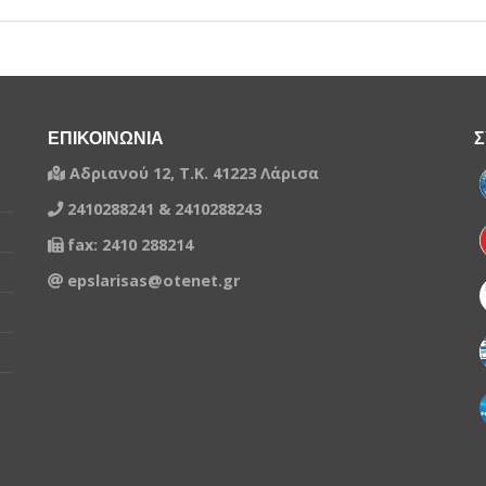
ΕΠΙΚΟΙΝΩΝΙΑ
Σ
Αδριανού 12, Τ.Κ. 41223 Λάρισα
2410288241 & 2410288243
fax: 2410 288214
epslarisas@otenet.gr