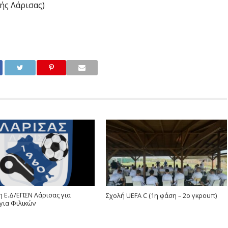
ής Λάρισας)
 Ε.Δ/ΕΠΣΝ Λάρισας για
Σχολή UEFA C (1η φάση – 2ο γκρουπ)
για Φιλικών