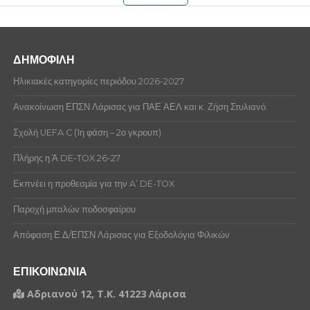
ΔΗΜΟΦΙΛΗ
Ηλικιακές κατηγορίες περιόδου 2026-2027
Ανακοίνωση ΕΠΣΝ Λάρισας για ΠΑΕ ΑΕΛ και κ. Ζήση Στυλιανό.
Σχολή UEFA C (1η φάση – 2ο γκρουπ)
Πλήρης η Ά DE-TOX 26-27
Εκπνέει η προθεσμία για την A’ DE-TOX
Παροχή μπαλών ποδοσφαίρου
Απόφαση Ε.Δ/ΕΠΣΝ Λάρισας για Εξοδολόγια Φιλικών
ΕΠΙΚΟΙΝΩΝΙΑ
Αδριανού 12, Τ.Κ. 41223 Λάρισα