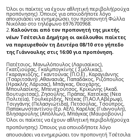
Όλοι οι παίκτες να έχουν αθλητική περιβολή(ρούχα
προπόνησης) .Όποιος για οποιοδήποτε λόγο
απουσιάσει να ενημερώσει τον προπονητή Φώλλα
Νικόλαο στο τηλέφωνο 6976700968.
2.
Καλούνται από τον προπονητή της μικτής
νέων Τσέτσιλα Δημήτρη οι ακόλουθοι παίκτες
να παρευρεθούν τη Δευτέρα 08/10 στο γήπεδο
της Γιάννουλης στις 16:00 για προπόνηση.
Πατέτσιος, Μανωλόπουλος (Λαρισαϊκος),
Γκατζιούρας, Γκαλμπογκίνης ( Σμόλικας),
Γκαραγκιόζης, Γκαντούνας (Π.Ο.Ε) , Καραγιάννης
(Τσαριτσάνη) ,Αθανασιάς, Παπαδάκος, Ριζόπουλος
(Ηρακλής Λάρισας), Μπάγκας, Θεοχάρης,
Μπουλασίκης, Μπενεχούτσος, Κρικώνης (Ακαδ.
Βουτυριτσας), Ζησούλης, Πράπας, Κατσίκας (Νεα
Πολιτεία), Τουλκερίδης, Ντέκας (Π.ΑΟ.Λ.Αβέρωφ),
Τσιγγάνης (Πελασγιώτιδα), Πετσούλας, Τσούπρος,
Παπακωνσταντίνου (Ερ. ΑΕΛ), Καρέλας (Γιάννουλη),
Βλησαρούλης (Απόλλων), Μπάγκας (Μαυροβούνι)
Όλοι οι παίκτες να έχουν αθλητική περιβολή(ρούχα
προπόνησης) .Όποιος για οποιοδήποτε λόγο
απουσιάσει να ενημερώσει τον προπονητή Τσέτσιλα