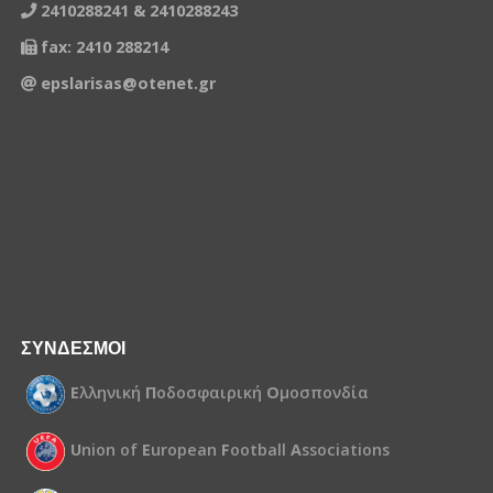
2410288241 & 2410288243
fax: 2410 288214
epslarisas@otenet.gr
ΣΥΝΔΕΣΜΟΙ
Ε
λληνική
Π
οδοσφαιρική
Ο
μοσπονδία
U
nion of
E
uropean
F
ootball
A
ssociations