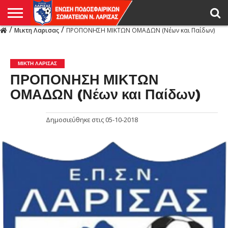
/
/
Μικτη Λαρισας
ΠΡΟΠΟΝΗΣΗ ΜΙΚΤΩΝ ΟΜΑΔΩΝ (Νέων και Παίδων)
Η
ΕΝΩΣΗ
ΑΓΩΝΙΣΤΙΚΑ
ΜΙΚΤΉ
ΔΙΑΙΤΗΣΙΑ
ΠΡΩΤΑΘΛΗΜΑΤΑ
ΥΠΟΔΟΜΕΣ
ΚΥΠΕΛΛΟ
ΑΜΕΣΑ
LIVE
ΝΕΑ
ΠΡΩΤΑΘΛΗΜΑΤΑ
ΚΥΠΕΛΛΟ
ΥΠΟΔΟΜΕΣ
ΠΕΙΘΑΡΧΙΚΟ
ΜΙΚΤΗ
ΠΑΡΑΤΗΡΗΤΕΣ
ΠΡΟΠΟΝΗΤΕΣ
ΔΙΑΙΤΗΤΕΣ
VIDEO
ΓΕΝΙΚΑ
ΑΦΙΕΡΩΜΑΤΑ
ΕΚΔΗΛΩΣΕΙΣ
ΕΠΙΚΟΙΝΩΝΙΑ
ΑΠΟΤΕΛΕΣΜΑΤΑ
ΛΑΡΙΣΑΣ
ΜΙΚΤΗ ΛΑΡΙΣΑΣ
ΠΡΟΠΟΝΗΣΗ ΜΙΚΤΩΝ
ΟΜΑΔΩΝ (Νέων και Παίδων)
Δημοσιεύθηκε στις
05-10-2018