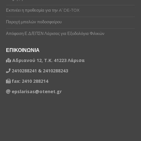
Εκπνέει η προθεσμία για την A’ DE-TOX
Παροχή μπαλών ποδοσφαίρου
Απόφαση Ε.Δ/ΕΠΣΝ Λάρισας για Εξοδολόγια Φιλικών
ΕΠΙΚΟΙΝΩΝΙΑ
Αδριανού 12, Τ.Κ. 41223 Λάρισα
2410288241 & 2410288243
fax: 2410 288214
epslarisas@otenet.gr