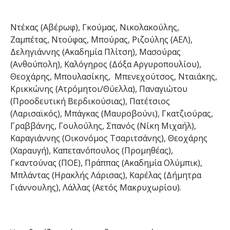
Ντέκας (Αβέρωφ), Γκούμας, Νικολακούλης,
Ζαμπέτας, Ντούφας, Μπούρας, Ριζούλης (ΑΕΛ),
Δεληγιάννης (Ακαδημία Πλίτση), Μασούρας
(Ανθούπολη), Καλόγηρος (Δόξα Αργυροπουλίου),
Θεοχάρης, Μπουλασίκης, Μπενεχούτσος, Νταιάκης,
Κρικκώνης (Ατρόμητοι/Θύελλα), Παναγιώτου
(Προοδευτική Βερδικούσιας), Πατέτσιος
(Λαρισαϊκός), Μπάγκας (Μαυροβούνι), Γκατζιούρας,
Γραββάνης, Γουλούλης, Σπανός (Νίκη Μιχαήλ),
Καραγιάννης (Οικονόμος Τσαριτσάνης), Θεοχάρης
(Χαραυγή), Καπετανόπουλος (Προμηθέας),
Γκαντούνας (ΠΟΕ), Πράππας (Ακαδημία Ολύμπικ),
Μπλάντας (Ηρακλής Λάρισας), Καρέλας (Δήμητρα
Γιάννουλης), Λάλλας (Αετός Μακρυχωρίου).