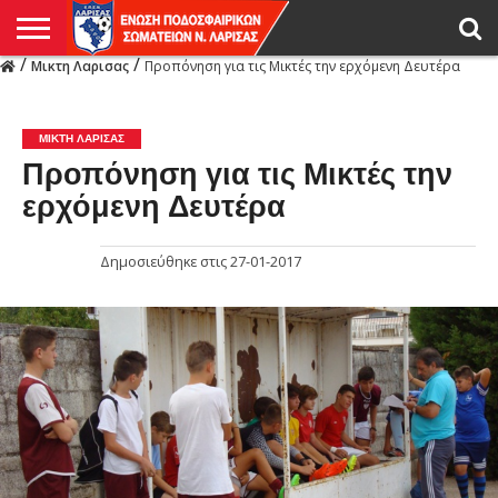
/
/
Μικτη Λαρισας
Προπόνηση για τις Μικτές την ερχόμενη Δευτέρα
Η
ΕΝΩΣΗ
ΑΓΩΝΙΣΤΙΚΑ
ΜΙΚΤΉ
ΔΙΑΙΤΗΣΙΑ
ΠΡΩΤΑΘΛΗΜΑΤΑ
ΥΠΟΔΟΜΕΣ
ΚΥΠΕΛΛΟ
ΑΜΕΣΑ
LIVE
ΝΕΑ
ΠΡΩΤΑΘΛΗΜΑΤΑ
ΚΥΠΕΛΛΟ
ΥΠΟΔΟΜΕΣ
ΠΕΙΘΑΡΧΙΚΟ
ΜΙΚΤΗ
ΠΑΡΑΤΗΡΗΤΕΣ
ΠΡΟΠΟΝΗΤΕΣ
ΔΙΑΙΤΗΤΕΣ
VIDEO
ΓΕΝΙΚΑ
ΑΦΙΕΡΩΜΑΤΑ
ΕΚΔΗΛΩΣΕΙΣ
ΕΠΙΚΟΙΝΩΝΙΑ
ΑΠΟΤΕΛΕΣΜΑΤΑ
ΛΑΡΙΣΑΣ
ΜΙΚΤΗ ΛΑΡΙΣΑΣ
Προπόνηση για τις Μικτές την
ερχόμενη Δευτέρα
Δημοσιεύθηκε στις
27-01-2017