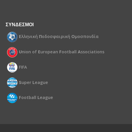
ΣΥΝΔΕΣΜΟΙ
Ε
λληνική
Π
οδοσφαιρική
Ο
μοσπονδία
U
nion of
E
uropean
F
ootball
A
ssociations
FIFA
S
uper
L
eague
F
ootball
L
eague