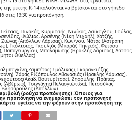
 3/1/19 στο γήπεδο ΝΙΚΗ-ΜΙΧΑΗΛ στις εργατικές
ς της μικτής Κ-14 καλούνται να βρίσκονται στο γήπεδο
16 στις 13:30 για προπόνηση.
κίτσας, Πινακάς, Κυρμιτσής, Νινίκας, Ασίκογλου, Γούλας,
σενίδης, Φώλιας, Αρσένης (Νίκη Μιχαήλ), Χατζής,
 Ζιώγας (Απόλλων Λάρισας), Κων/νου, Νότας (Αστραπή
ωφ), Γκόλτσιος, Γκουλιός (Μπαράζ Πηνειός), Φετάου
ς), Παπαγεωργίου, Μπαλαμώτης (Ηρακλής Λάρισας), Λάτσος
όμητοι Θύελλας)
καλμπογκίνη,Ζαμπέτας( Σμόλικας), Γκαραγκιόζης,
τσάνη) Ζάρας,Ριζόπουλος.Αθανασιάς (Ηρακλής Λάρισας),
εχούτσος(Ακαδ. Βουτυρίτσας), Ζησούλης, Πράπας,
ς (Αβέρωφ), Τσιγγάνης(Πελασγιώτιδα), Πετσούλας,
, Βλησαρούλης (Απόλλων).
περιβολή (ρούχα προπόνησης) .Όποιος για
ην προπόνηση να ενημερώσει τον προπονητή
 κάρτα υγείας να την φέρουν στην προπόνηση της