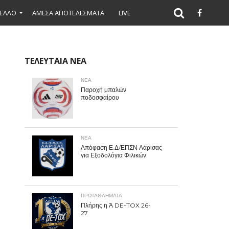
ΕΛΛΟ
ΑΜΕΣΑ ΑΠΟΤΕΛΕΣΜΑΤΑ
LIVE
ΤΕΛΕΥΤΑΙΑ ΝΕΑ
ΝΕΑ
Παροχή μπαλών
ποδοσφαίρου
ΝΕΑ
Απόφαση Ε.Δ/ΕΠΣΝ Λάρισας
για Εξοδολόγια Φιλικών
ΠΡΩΤΑΘΛΉΜΑΤΑ
Πλήρης η Ά DE-TOX 26-
27