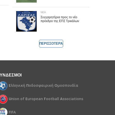
ΝΕΑ
Συγχαρητήρια προς το νέο
πρόεδρο της ΕΠΣ Τρικάλων
ΠΕΡΙΣΣΟΤΕΡΑ
ΥΝΔΕΣΜΟΙ
Ε
λληνική
Π
οδοσφαιρική
Ο
μοσπονδία
U
nion of
E
uropean
F
ootball
A
ssociations
FIFA