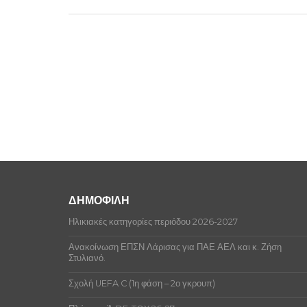
ΔΗΜΟΦΙΛΗ
Ηλικιακές κατηγορίες περιόδου 2026-2027
Ανακοίνωση ΕΠΣΝ Λάρισας για ΠΑΕ ΑΕΛ και κ. Ζήση
Στυλιανό.
Σχολή UEFA C (1η φάση – 2ο γκρουπ)