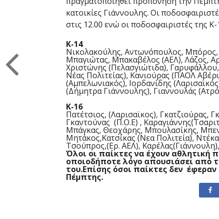
πραγματοποιηθεί προπόνηση την Πεμπτη
κατοικίες Γιάννουλης. Οι ποδοσφαιριστέ
στις 12.00 ενώ οι ποδοσφαιριστές της Κ-
Κ-14
Νικολακούλης, Αντωνόπουλος, Μπόρος, Γ
Μπαγιώτας, Μπακαβέλος (ΑΕΛ), Λάζος, Αρ
Χριστώνης (Πελασγιώτιδα), Γαρυφάλλου,
Νέας Πολιτείας), Κανιούρας (ΠΑΟΛ Αβέρ
(Αμπελωνιακός), Ιορδανίδης (Λαρισαϊκό
(Δήμητρα Γιάννουλης), Γιαννουλάς (Ατρ
Κ-16
Πατέτσιος, (Λαρισαϊκος), Γκατζιούρας, Γ
Γκαντούνας (Π.Ο.Ε) , Καραγιάννης(Τσαρι
Μπάγκας, Θεοχάρης, Μπουλασίκης, Μπεν
Μητάκος,Κατσίκας (Νεα Πολιτεία), Ντέκα
Τσούπρος,(Ερ. ΑΕΛ), Καρέλας(Γιάννουλη)
Όλοι οι παίκτες να έχουν αθλητική 
οποιοδήποτε λόγο απουσιάσει από τ
του.Επίσης όσοι παίκτες δεν έφεραν
Πέμπτης.