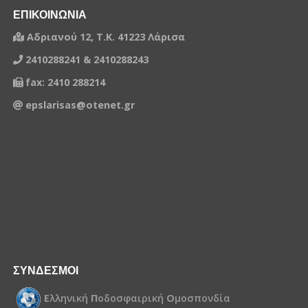
ΕΠΙΚΟΙΝΩΝΙΑ
Αδριανού 12, Τ.Κ. 41223 Λάρισα
2410288241 & 2410288243
fax: 2410 288214
epslarisas@otenet.gr
ΣΥΝΔΕΣΜΟΙ
Ε
λληνική
Π
οδοσφαιρική
Ο
μοσπονδία