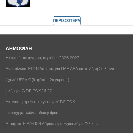
ΠΕΡΙΣΣΟΤΕΡΑ
ΔΗΜΟΦΙΛΗ
Ηλικιακές κατηγορίες περιόδου 2026-2027
Ανακοίνωση ΕΠΣΝ Λάρισας για ΠΑΕ ΑΕΛ και κ. Ζήση Στυλιανό.
Σχολή UEFA C (1η φάση – 2ο γκρουπ)
Πλήρης η Ά DE-TOX 26-27
Εκπνέει η προθεσμία για την A’ DE-TOX
Παροχή μπαλών ποδοσφαίρου
Απόφαση Ε.Δ/ΕΠΣΝ Λάρισας για Εξοδολόγια Φιλικών