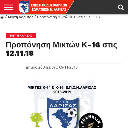
/
/
Μικτη Λαρισας
Προπόνηση Μικτών Κ-16 στις 12.11.18
Η
ΕΝΩΣΗ
ΑΓΩΝΙΣΤΙΚΑ
ΜΙΚΤΉ
ΔΙΑΙΤΗΣΙΑ
ΠΡΩΤΑΘΛΗΜΑΤΑ
ΥΠΟΔΟΜΕΣ
ΚΥΠΕΛΛΟ
ΑΜΕΣΑ
LIVE
ΝΕΑ
ΠΡΩΤΑΘΛΗΜΑΤΑ
ΚΥΠΕΛΛΟ
ΥΠΟΔΟΜΕΣ
ΠΕΙΘΑΡΧΙΚΟ
ΜΙΚΤΗ
ΠΑΡΑΤΗΡΗΤΕΣ
ΠΡΟΠΟΝΗΤΕΣ
ΔΙΑΙΤΗΤΕΣ
VIDEO
ΓΕΝΙΚΑ
ΑΦΙΕΡΩΜΑΤΑ
ΕΚΔΗΛΩΣΕΙΣ
ΕΠΙΚΟΙΝΩΝΙΑ
ΑΠΟΤΕΛΕΣΜΑΤΑ
ΛΑΡΙΣΑΣ
ΜΙΚΤΗ ΛΑΡΙΣΑΣ
Προπόνηση Μικτών Κ-16 στις
12.11.18
Δημοσιεύθηκε στις
09-11-2018