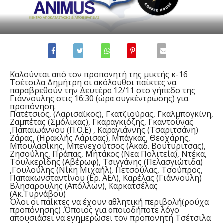
Καλούνται από τον προπονητή της μικτής κ-16
Τσέτσιλα Δημήτρη οι ακόλουθοι παίκτες να
παραβρεθούν την Δευτέρα 12/11 στο γήπεδο της
Γιάννουλης στις 16:30 (ώρα συγκέντρωσης) για
προπόνηση.
Πατέτσιος, (Λαρισαϊκος), Γκατζιούρας, Γκαλμπογκίνη,
Ζαμπέτας (Σμόλικας), Γκαραγκιόζης, Γκαντούνας
,Παπαϊωάννου (Π.Ο.Ε) , Καραγιάννης (Τσαριτσάνη)
Ζάρας, (Ηρακλής Λάρισας), Μπάγκας, Θεοχάρης,
Μπουλασίκης, Μπενεχούτσος (Ακαδ. Βουτυριτσας),
Ζησούλης, Πράπας, Μητάκος (Νεα Πολιτεία), Ντέκα,
Τουλκερίδης (Αβέρωφ), Τσιγγάνης (Πελασγιώτιδα)
,Γουλούλης (Νίκη Μιχαήλ), Πετσούλας, Τσούπρος,
Παπακωνσταντίνου (Ερ. ΑΕΛ), Καρέλας (Γιάννουλη)
Βλησαρουλης (Απόλλων), Καρκατσέλας
(Ακ.Τυρνάβου)
Όλοι οι παίκτες να έχουν αθλητική περιβολή(ρούχα
προπόνησης) .Όποιος για οποιοδήποτε λόγο
απουσιάσει να ενημερώσει τον προπονητή Τσέτσιλα