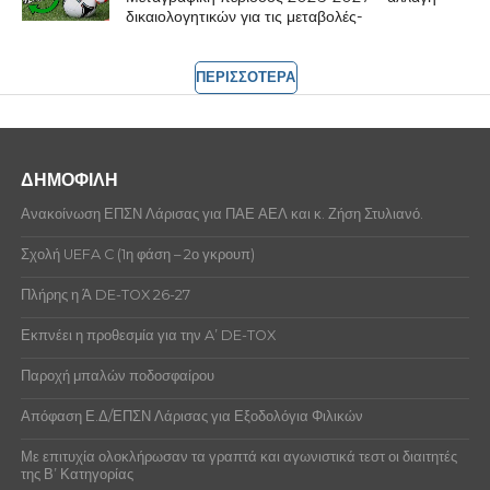
δικαιολογητικών για τις μεταβολές-
ΠΕΡΙΣΣΟΤΕΡΑ
ΔΗΜΟΦΙΛΗ
Ανακοίνωση ΕΠΣΝ Λάρισας για ΠΑΕ ΑΕΛ και κ. Ζήση Στυλιανό.
Σχολή UEFA C (1η φάση – 2ο γκρουπ)
Πλήρης η Ά DE-TOX 26-27
Εκπνέει η προθεσμία για την A’ DE-TOX
Παροχή μπαλών ποδοσφαίρου
Απόφαση Ε.Δ/ΕΠΣΝ Λάρισας για Εξοδολόγια Φιλικών
Με επιτυχία ολοκλήρωσαν τα γραπτά και αγωνιστικά τεστ οι διαιτητές
της Β’ Κατηγορίας