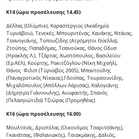
Κ14 (ώρα προσέλευσης 14.45)
Δέλλας (Ολύμπικ), Καραστέργιος (Ακαδημία
Τυρνάβου), Τενεκές, Μπουρντένας, Κανάκης, Ντάνας,
Τσανογιάνης, Τοπουζίδης (Ατρόμητοι Θύελλα),
Ζτούπης, Παπαδήμας, Τσανούκας, Θάνος Οδυσ
(Ηρακλής Λ.), Τζάρτας, Κωστόπουλος, Βασιλείου
(Ερ.ΑΕΛ), Κούρτης, Ρακιτζόγλου (Νίκη Μιχαήλ),
Θάνος Φιλιπ (Τύρναβος 2005), Μπαντούλης
(Παναγροτικός Νίκαιας),Γδούπας, Τουρσουνίδης,
Μιχαλόπουλος (Απόλλων Λάρισας), Καλογιάνης
(Δήμητρα Γιάννουλης), Ανυφαντής, Σπανός
(Πελασγιώτιδα) Τζιώρας (Προμηθέας)
Κ16 (ώρα προσέλευσης 16.00)
Μουλτσιάς, Δριστέλας (Οικονόμος Τσαριτσάνης),
Γκανάτσας, (Φαλανιακός), Τσιακμάκης, Δαλιός,