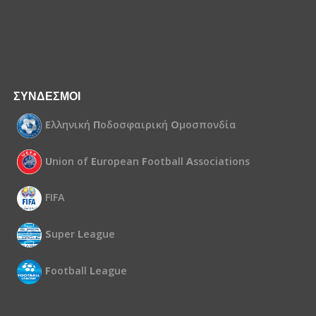
ΣΥΝΔΕΣΜΟΙ
Ε
λληνική
Π
οδοσφαιρική
Ο
μοσπονδία
U
nion of
E
uropean
F
ootball
A
ssociations
FIFA
S
uper
L
eague
F
ootball
L
eague