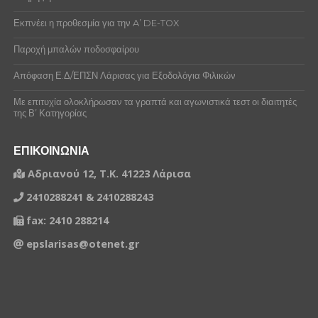
Εκπνέει η προθεσμία για την A’ DE-TOX
Παροχή μπαλών ποδοσφαίρου
Απόφαση Ε.Δ/ΕΠΣΝ Λάρισας για Εξοδολόγια Φιλικών
Με επιτυχία ολοκλήρωσαν τα γραπτά και αγωνιστικά τεστ οι διαιτητές
της Β’ Κατηγορίας
ΕΠΙΚΟΙΝΩΝΙΑ
Αδριανού 12, Τ.Κ. 41223 Λάρισα
2410288241 & 2410288243
fax: 2410 288214
epslarisas@otenet.gr