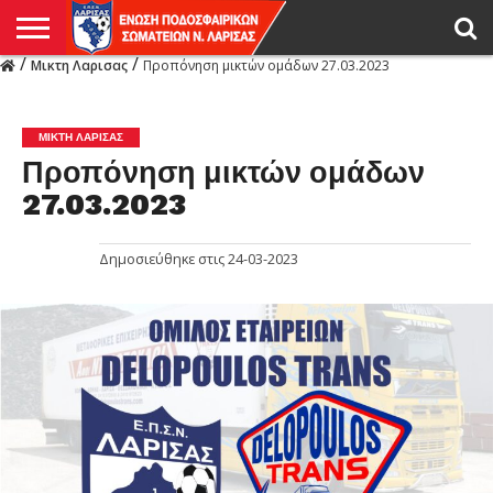
/
/
Μικτη Λαρισας
Προπόνηση μικτών ομάδων 27.03.2023
Η
ΕΝΩΣΗ
ΑΓΩΝΙΣΤΙΚΑ
ΜΙΚΤΉ
ΔΙΑΙΤΗΣΙΑ
ΠΡΩΤΑΘΛΗΜΑΤΑ
ΥΠΟΔΟΜΕΣ
ΚΥΠΕΛΛΟ
ΑΜΕΣΑ
LIVE
ΝΕΑ
ΠΡΩΤΑΘΛΗΜΑΤΑ
ΚΥΠΕΛΛΟ
ΥΠΟΔΟΜΕΣ
ΠΕΙΘΑΡΧΙΚΟ
ΜΙΚΤΗ
ΠΑΡΑΤΗΡΗΤΕΣ
ΠΡΟΠΟΝΗΤΕΣ
ΔΙΑΙΤΗΤΕΣ
VIDEO
ΓΕΝΙΚΑ
ΑΦΙΕΡΩΜΑΤΑ
ΕΚΔΗΛΩΣΕΙΣ
ΕΠΙΚΟΙΝΩΝΙΑ
ΑΠΟΤΕΛΕΣΜΑΤΑ
ΛΑΡΙΣΑΣ
ΜΙΚΤΗ ΛΑΡΙΣΑΣ
Προπόνηση μικτών ομάδων
27.03.2023
Δημοσιεύθηκε στις
24-03-2023