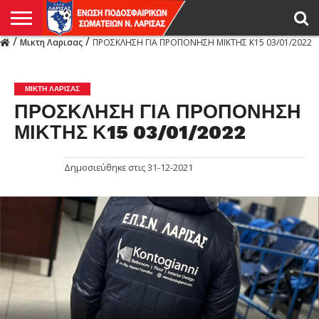
/
/
Μικτη Λαρισας
ΠΡΟΣΚΛΗΣΗ ΓΙΑ ΠΡΟΠΟΝΗΣΗ ΜΙΚΤΗΣ Κ15 03/01/2022
Η
ΕΝΩΣΗ
ΑΓΩΝΙΣΤΙΚΑ
ΜΙΚΤΉ
ΔΙΑΙΤΗΣΙΑ
ΠΡΩΤΑΘΛΗΜΑΤΑ
ΥΠΟΔΟΜΕΣ
ΚΥΠΕΛΛΟ
ΑΜΕΣΑ
LIVE
ΝΕΑ
ΠΡΩΤΑΘΛΗΜΑΤΑ
ΚΥΠΕΛΛΟ
ΥΠΟΔΟΜΕΣ
ΠΕΙΘΑΡΧΙΚΟ
ΜΙΚΤΗ
ΠΑΡΑΤΗΡΗΤΕΣ
ΠΡΟΠΟΝΗΤΕΣ
ΔΙΑΙΤΗΤΕΣ
VIDEO
ΓΕΝΙΚΑ
ΑΦΙΕΡΩΜΑΤΑ
ΕΚΔΗΛΩΣΕΙΣ
ΕΠΙΚΟΙΝΩΝΙΑ
ΑΠΟΤΕΛΕΣΜΑΤΑ
ΛΑΡΙΣΑΣ
ΜΙΚΤΗ ΛΑΡΙΣΑΣ
ΠΡΟΣΚΛΗΣΗ ΓΙΑ ΠΡΟΠΟΝΗΣΗ
ΜΙΚΤΗΣ Κ15 03/01/2022
Δημοσιεύθηκε στις
31-12-2021