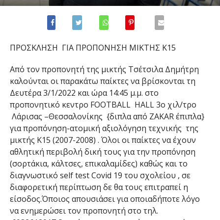
ΠΡΟΣΚΛΗΣΗ ΓΙ
Α
ΠΡΟΠΟΝΗΣΗ
ΜΙΚΤΗΣ Κ15
Από τον προπονητή της μικτής
Τσέτσιλα
Δημήτρη
καλούνται οι παρακάτω παίκτες να βρίσκονται
τη
Δευτέρα
3
/1
/202
2
και ώρα 14
:45
μ.μ
. στο
προπονητικό
κεντρο
FOOTBALL
HALL
3
ο
χιλ/
τρο
Λάρισας –Θεσσαλονίκης {
διπλα
από
ZAKAR
έπιπλα}
για προπόνηση-ατομική αξιολόγηση τεχνικής
τ
ης
μικτ
ής Κ15 (2007-2008
)
.
Όλοι οι παίκτες να έχουν
αθλητική
περιβολή δική τους για την προπόνηση
(σορτάκια, κάλτσες,
επικαλαμίδες
) καθώς και τ
o
διαγνωστικό
self
test
Covid
19
του σχολείου , σε
διαφορετική περίπτωση δε θα τους επιτραπεί η
είσοδος.
Όποιος
απουσιάσει για οποιαδήποτε λόγο
να ενημερώσει τον προπονητή στο
τηλ
.