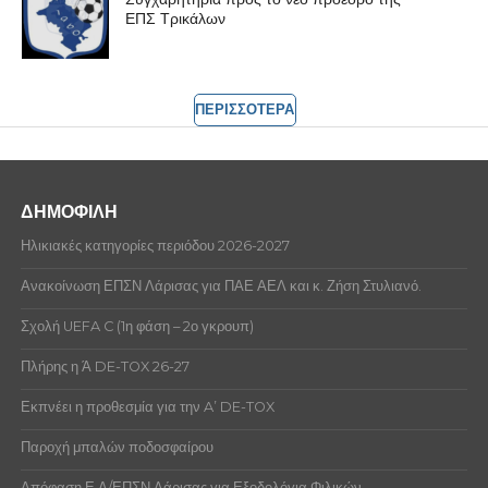
ΕΠΣ Τρικάλων
ΠΕΡΙΣΣΟΤΕΡΑ
ΔΗΜΟΦΙΛΗ
Ηλικιακές κατηγορίες περιόδου 2026-2027
Ανακοίνωση ΕΠΣΝ Λάρισας για ΠΑΕ ΑΕΛ και κ. Ζήση Στυλιανό.
Σχολή UEFA C (1η φάση – 2ο γκρουπ)
Πλήρης η Ά DE-TOX 26-27
Εκπνέει η προθεσμία για την A’ DE-TOX
Παροχή μπαλών ποδοσφαίρου
Απόφαση Ε.Δ/ΕΠΣΝ Λάρισας για Εξοδολόγια Φιλικών