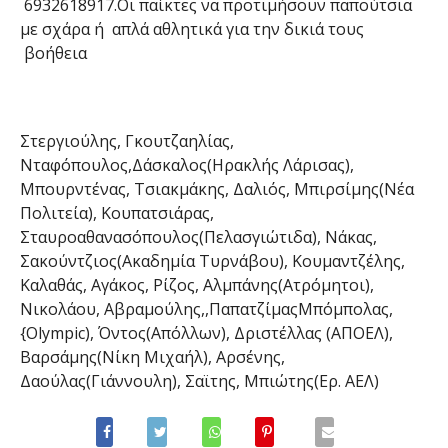
6932618917
.Οι παίκτες να προτιμήσουν παπούτσια
με σχάρα ή απλά αθλητικά για την δικιά τους
βοήθεια
Στεργιούλης
,
Γκουτζαηλίας
,
Νταφόπουλος,Δάσκαλος(Ηρακλής
Λάρισας),
Μπουρντένας
,
Τσιακμάκης
,
Δαλιός
,
Μπιρσίμης(Νέα
Πολιτεία),
Κουπατσιάρας
,
Σταυροαθανασόπουλος
(Πελασγιώτιδα
), Νάκας
,
Σακούντζιος(Ακαδημία
Τυρνάβου
),
Κουμαντζέλης
,
Καλαθάς,
Αγάκος
, Ρίζος, Αλμπάνης(Ατρόμητ
οι),
Νικολάου
,
Αβραμούλης,
,Παπατζίμας
Μπόμπολας
,
{
Olympic
),
Όντος(Απόλλων),
Δριστέλλας
(ΑΠΟΕΛ),
Β
αρσάμης(Νίκη Μιχαήλ),
Αρσένης,
Δαούλας(Γιάννουλη
),
Σαϊτης
,
Μπιώτης(Ερ
. ΑΕΛ)