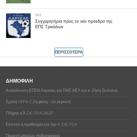
ΝΕΑ
Συγχαρητήρια προς το νέο πρόεδρο της
ΕΠΣ Τρικάλων
ΠΕΡΙΣΣΟΤΕΡΑ
ΔΗΜΟΦΙΛΗ
Ανακοίνωση ΕΠΣΝ Λάρισας για ΠΑΕ ΑΕΛ και κ. Ζήση Στυλιανό.
Σχολή UEFA C (1η φάση – 2ο γκρουπ)
Πλήρης η Ά DE-TOX 26-27
Εκπνέει η προθεσμία για την A’ DE-TOX
Παροχή μπαλών ποδοσφαίρου