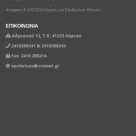
Απόφαση Ε.Δ/ΕΠΣΝ Λάρισας για Εξοδολόγια Φιλικών
ΕΠΙΚΟΙΝΩΝΙΑ
Αδριανού 12, Τ.Κ. 41223 Λάρισα
2410288241 & 2410288243
fax: 2410 288214
epslarisas@otenet.gr