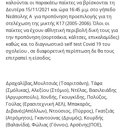
καλούνται οι παρακάτω παίκτες να βρίσκονται τη
Δευτέρα 15/11/2021 και ώρα 16:45 μ.μ. στο γήπεδο
Νεάπολης Α για προπόνηση προεπιλογής για τη
στελέχωση της μικτής Κ17 (2005-2006). Όλοι οι
παίκτες να έχουν αθλητική περιβολή δική τους για
την προπόνηση (σορτσάκια, κάλτσες, επικαλαμίδες)
καθώς και τo διαγνωστικό self test Covid 19 του
σχολείου , σε διαφορετική περίπτωση δε θα τους
επιτραπεί η είσοδος.
Δραχαλίβας,Μουλτσιάς (Τσαριτσάνη), Τάφα
(Σμόλικας), Αλεξίου (Στόμιο), Ντέλας, Βασιλειάδης
(Αργυροπούλι), Χονδής, Γκουγκίδης, Πολύζος,
Γούλας (Ερασιτεχνική ΑΕΛ), Μπακαρός,
Διβανές(Απόλλων), Ντούσιος, (Πύρρος), Γκατζιάς
(Ατρόμητοι), Γκαντούνας (Δρυμός), Κουρδής
(Βαλανίδα), Φώλιας (Γόννοι), Αρσένης(ΠΟΕ),