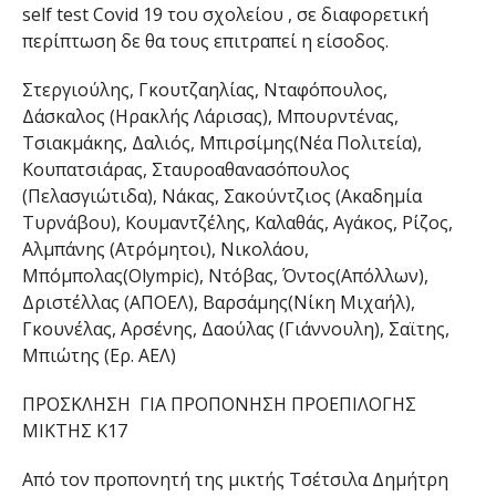
self test Covid 19 του σχολείου , σε διαφορετική
περίπτωση δε θα τους επιτραπεί η είσοδος.
Στεργιούλης, Γκουτζαηλίας, Νταφόπουλος,
Δάσκαλος (Ηρακλής Λάρισας), Μπουρντένας,
Τσιακμάκης, Δαλιός, Μπιρσίμης(Νέα Πολιτεία),
Κουπατσιάρας, Σταυροαθανασόπουλος
(Πελασγιώτιδα), Νάκας, Σακούντζιος (Ακαδημία
Τυρνάβου), Κουμαντζέλης, Καλαθάς, Αγάκος, Ρίζος,
Αλμπάνης (Ατρόμητοι), Νικολάου,
Μπόμπολας(Olympic), Ντόβας, Όντος(Απόλλων),
Δριστέλλας (ΑΠΟΕΛ), Βαρσάμης(Νίκη Μιχαήλ),
Γκουνέλας, Αρσένης, Δαούλας (Γιάννουλη), Σαϊτης,
Μπιώτης (Ερ. ΑΕΛ)
ΠΡΟΣΚΛΗΣΗ ΓΙΑ ΠΡΟΠΟΝΗΣΗ ΠΡΟΕΠΙΛΟΓΗΣ
ΜΙΚΤΗΣ Κ17
Από τον προπονητή της μικτής Τσέτσιλα Δημήτρη