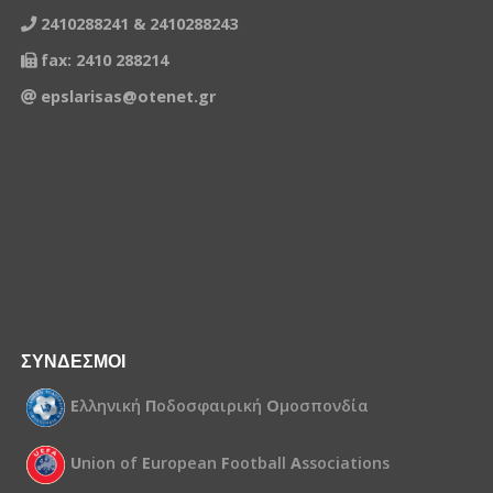
2410288241 & 2410288243
fax: 2410 288214
epslarisas@otenet.gr
ΣΥΝΔΕΣΜΟΙ
Ε
λληνική
Π
οδοσφαιρική
Ο
μοσπονδία
U
nion of
E
uropean
F
ootball
A
ssociations