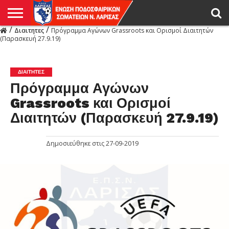
/
/
Διαιτητες
Πρόγραμμα Αγώνων Grassroots και Ορισμοί Διαιτητών
Η
(Παρασκευή 27.9.19)
ΕΝΩΣΗ
ΑΓΩΝΙΣΤΙΚΑ
ΜΙΚΤΉ
ΔΙΑΙΤΗΣΙΑ
ΠΡΩΤΑΘΛΗΜΑΤΑ
ΥΠΟΔΟΜΕΣ
ΚΥΠΕΛΛΟ
ΑΜΕΣΑ
LIVE
ΝΕΑ
ΠΡΩΤΑΘΛΗΜΑΤΑ
ΚΥΠΕΛΛΟ
ΥΠΟΔΟΜΕΣ
ΠΕΙΘΑΡΧΙΚΟ
ΜΙΚΤΗ
ΠΑΡΑΤΗΡΗΤΕΣ
ΠΡΟΠΟΝΗΤΕΣ
ΔΙΑΙΤΗΤΕΣ
VIDEO
ΓΕΝΙΚΑ
ΑΦΙΕΡΩΜΑΤΑ
ΕΚΔΗΛΩΣΕΙΣ
ΕΠΙΚΟΙΝΩΝΙΑ
ΑΠΟΤΕΛΕΣΜΑΤΑ
ΛΑΡΙΣΑΣ
ΔΙΑΙΤΗΤΕΣ
Πρόγραμμα Αγώνων
Grassroots και Ορισμοί
Διαιτητών (Παρασκευή 27.9.19)
Δημοσιεύθηκε στις
27-09-2019