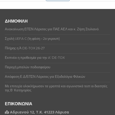
ΔΗΜΟΦΙΛΗ
Ανακοίνωση ΕΠΣΝ Λάρισας για ΠΑΕ ΑΕΛ και κ. Ζήση Στυλιανό.
Σχολή UEFA C (1η φάση – 2ο γκρουπ)
Πλήρης η Ά DE-TOX 26-27
Εκπνέει η προθεσμία για την A’ DE-TOX
Παροχή μπαλών ποδοσφαίρου
Απόφαση Ε.Δ/ΕΠΣΝ Λάρισας για Εξοδολόγια Φιλικών
Με επιτυχία ολοκλήρωσαν τα γραπτά και αγωνιστικά τεστ οι διαιτητές
της Β’ Κατηγορίας
ΕΠΙΚΟΙΝΩΝΙΑ
Αδριανού 12, Τ.Κ. 41223 Λάρισα