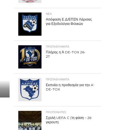
ΝΕΑ
Απόφαση Ε.Δ/ΕΠΣΝ Λάρισας
για Εξοδολόγια Φιλικών
ΠΡΩΤΑΘΛΉΜΑΤΑ
Πλήρης η Ά DE-TOX 26-
27
ΠΡΩΤΑΘΛΉΜΑΤΑ
Εκπνέει η προθεσμία για την A’
DE-TOX
ΠΡΟΠΟΝΗΤΈΣ
Σχολή UEFA C (1η φάση – 2ο
γκρουπ)