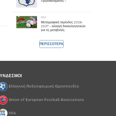
Πρωταθλήματος –
ΝΕΑ
Μεταγραφική περίοδος 2026-
2027 – αλλαγή δικαιολογητικών
για τις μεταβολές-
ΠΕΡΙΣΣΟΤΕΡΑ
ΥΝΔΕΣΜΟΙ
Ε
λληνική
Π
οδοσφαιρική
Ο
μοσπονδία
U
nion of
E
uropean
F
ootball
A
ssociations
FIFA