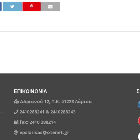
ΕΠΙΚΟΙΝΩΝΙΑ
Σ
Αδριανού 12, Τ.Κ. 41223 Λάρισα
2410288241 & 2410288243
fax: 2410 288214
epslarisas@otenet.gr