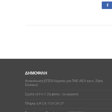
ΔΗΜΟΦΙΛΗ
Ανακοίνωση ΕΠΣΝ Λάρισας για ΠΑΕ ΑΕΛ και κ. Ζήση
Στυλιανό.
Σχολή UEFA C (1η φάση – 2ο γκρουπ)
Πλήρης η Ά DE-TOX 26-27