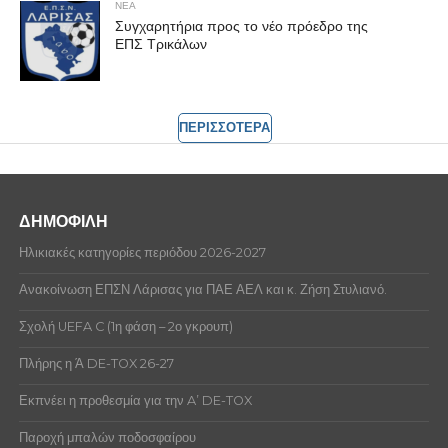
ΝΕΑ
Συγχαρητήρια προς το νέο πρόεδρο της
ΕΠΣ Τρικάλων
ΠΕΡΙΣΣΟΤΕΡΑ
ΔΗΜΟΦΙΛΗ
Ηλικιακές κατηγορίες περιόδου 2026-2027
Ανακοίνωση ΕΠΣΝ Λάρισας για ΠΑΕ ΑΕΛ και κ. Ζήση Στυλιανό.
Σχολή UEFA C (1η φάση – 2ο γκρουπ)
Πλήρης η Ά DE-TOX 26-27
Εκπνέει η προθεσμία για την A’ DE-TOX
Παροχή μπαλών ποδοσφαίρου