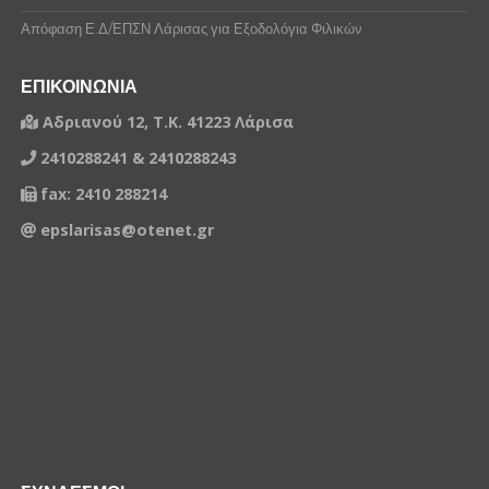
Απόφαση Ε.Δ/ΕΠΣΝ Λάρισας για Εξοδολόγια Φιλικών
ΕΠΙΚΟΙΝΩΝΙΑ
Αδριανού 12, Τ.Κ. 41223 Λάρισα
2410288241 & 2410288243
fax: 2410 288214
epslarisas@otenet.gr