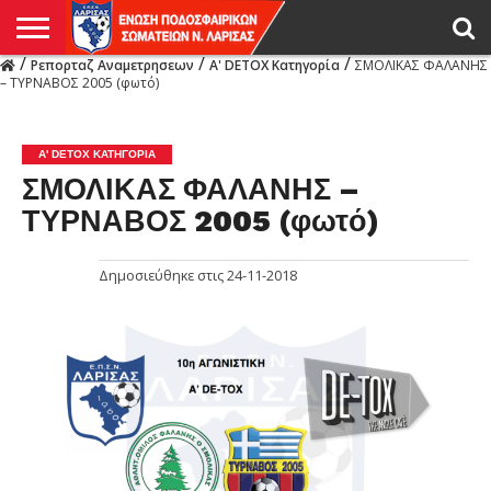
/
/
/
Ρεπορταζ Αναμετρησεων
Α' DETOX Κατηγορία
ΣΜΟΛΙΚΑΣ ΦΑΛΑΝΗΣ
Η
– ΤΥΡΝΑΒΟΣ 2005 (φωτό)
ΕΝΩΣΗ
ΑΓΩΝΙΣΤΙΚΑ
ΜΙΚΤΉ
ΔΙΑΙΤΗΣΙΑ
ΠΡΩΤΑΘΛΗΜΑΤΑ
ΥΠΟΔΟΜΕΣ
ΚΥΠΕΛΛΟ
ΑΜΕΣΑ
LIVE
ΝΕΑ
ΠΡΩΤΑΘΛΗΜΑΤΑ
ΚΥΠΕΛΛΟ
ΥΠΟΔΟΜΕΣ
ΠΕΙΘΑΡΧΙΚΟ
ΜΙΚΤΗ
ΠΑΡΑΤΗΡΗΤΕΣ
ΠΡΟΠΟΝΗΤΕΣ
ΔΙΑΙΤΗΤΕΣ
VIDEO
ΓΕΝΙΚΑ
ΑΦΙΕΡΩΜΑΤΑ
ΕΚΔΗΛΩΣΕΙΣ
ΕΠΙΚΟΙΝΩΝΙΑ
ΑΠΟΤΕΛΕΣΜΑΤΑ
ΛΑΡΙΣΑΣ
Α' DETOX ΚΑΤΗΓΟΡΊΑ
ΣΜΟΛΙΚΑΣ ΦΑΛΑΝΗΣ –
ΤΥΡΝΑΒΟΣ 2005 (φωτό)
Δημοσιεύθηκε στις
24-11-2018