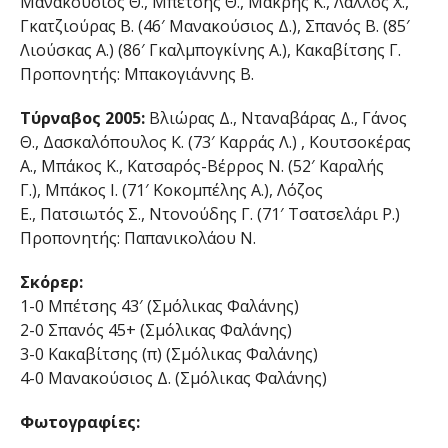
Μανακούσιος Θ., Μπετσης Θ., Μακρής Κ., Λάλλος Χ.,
Γκατζιούρας Β. (46′ Μανακούσιος Δ.), Σπανός Β. (85′
Λιούσκας Α.) (86′ Γκαλμπογκίνης Α.), Κακαβίτσης Γ.
Προπονητής: Μπακογιάννης Β.
Τύρναβος 2005:
Βλιώρας Δ., Νταναβάρας Δ., Γάνος
Θ., Δασκαλόπουλος Κ. (73′ Καρράς Λ.) , Κουτσοκέρας
Α., Μπάκος Κ., Κατσαρός-Βέρρος Ν. (52′ Καραλής
Γ.), Μπάκος Ι. (71′ Κοκομπέλης Α.), Λόζος
Ε., Πατσιωτός Σ., Ντονούδης Γ. (71′ Τσατσελάρι Ρ.)
Προπονητής: Παπανικολάου Ν.
Σκόρερ:
1-0 Μπέτσης 43′ (Σμόλικας Φαλάνης)
2-0 Σπανός 45+ (Σμόλικας Φαλάνης)
3-0 Κακαβίτσης (π) (Σμόλικας Φαλάνης)
4-0 Μανακούσιος Δ. (Σμόλικας Φαλάνης)
Φωτογραφίες: