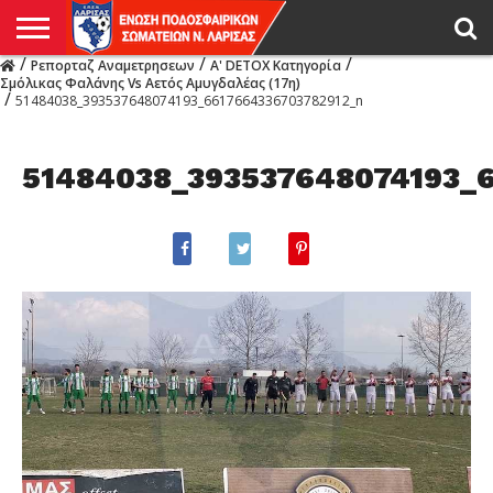
/
/
/
Ρεπορταζ Αναμετρησεων
Α' DETOX Κατηγορία
Η
Σμόλικας Φαλάνης Vs Αετός Αμυγδαλέας (17η)
ΕΝΩΣΗ
ΑΓΩΝΙΣΤΙΚΑ
ΜΙΚΤΉ
ΔΙΑΙΤΗΣΙΑ
ΠΡΩΤΑΘΛΗΜΑΤΑ
ΥΠΟΔΟΜΕΣ
ΚΥΠΕΛΛΟ
ΑΜΕΣΑ
LIVE
ΝΕΑ
ΠΡΩΤΑΘΛΗΜΑΤΑ
ΚΥΠΕΛΛΟ
ΥΠΟΔΟΜΕΣ
ΠΕΙΘΑΡΧΙΚΟ
ΜΙΚΤΗ
ΠΑΡΑΤΗΡΗΤΕΣ
ΠΡΟΠΟΝΗΤΕΣ
ΔΙΑΙΤΗΤΕΣ
VIDEO
ΓΕΝΙΚΑ
ΑΦΙΕΡΩΜΑΤΑ
ΕΚΔΗΛΩΣΕΙΣ
ΕΠΙΚΟΙΝΩΝΙΑ
/
51484038_393537648074193_6617664336703782912_n
ΑΠΟΤΕΛΕΣΜΑΤΑ
ΛΑΡΙΣΑΣ
51484038_393537648074193_