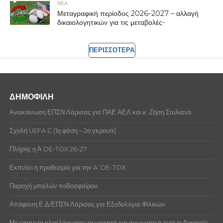
ΝΕΑ
Μεταγραφική περίοδος 2026-2027 – αλλαγή
δικαιολογητικών για τις μεταβολές-
ΠΕΡΙΣΣΟΤΕΡΑ
ΔΗΜΟΦΙΛΗ
Ανακοίνωση ΕΠΣΝ Λάρισας για ΠΑΕ ΑΕΛ και κ. Ζήση Στυλιανό.
Σχολή UEFA C (1η φάση – 2ο γκρουπ)
Πλήρης η Ά DE-TOX 26-27
Εκπνέει η προθεσμία για την A’ DE-TOX
Παροχή μπαλών ποδοσφαίρου
Απόφαση Ε.Δ/ΕΠΣΝ Λάρισας για Εξοδολόγια Φιλικών
Με επιτυχία ολοκλήρωσαν τα γραπτά και αγωνιστικά τεστ οι διαιτητές