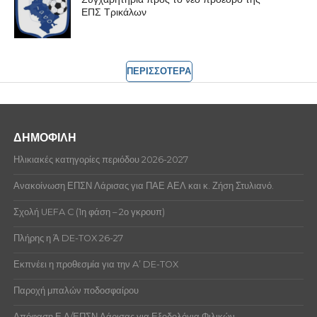
ΕΠΣ Τρικάλων
ΠΕΡΙΣΣΟΤΕΡΑ
ΔΗΜΟΦΙΛΗ
Ηλικιακές κατηγορίες περιόδου 2026-2027
Ανακοίνωση ΕΠΣΝ Λάρισας για ΠΑΕ ΑΕΛ και κ. Ζήση Στυλιανό.
Σχολή UEFA C (1η φάση – 2ο γκρουπ)
Πλήρης η Ά DE-TOX 26-27
Εκπνέει η προθεσμία για την A’ DE-TOX
Παροχή μπαλών ποδοσφαίρου
Απόφαση Ε.Δ/ΕΠΣΝ Λάρισας για Εξοδολόγια Φιλικών