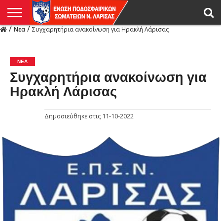
/
/
Νεα
Συγχαρητήρια ανακοίνωση για Ηρακλή Λάρισας
Η
ΕΝΩΣΗ
ΑΓΩΝΙΣΤΙΚΑ
ΜΙΚΤΉ
ΔΙΑΙΤΗΣΙΑ
ΠΡΩΤΑΘΛΗΜΑΤΑ
ΥΠΟΔΟΜΕΣ
ΚΥΠΕΛΛΟ
ΑΜΕΣΑ
LIVE
ΝΕΑ
ΠΡΩΤΑΘΛΗΜΑΤΑ
ΚΥΠΕΛΛΟ
ΥΠΟΔΟΜΕΣ
ΠΕΙΘΑΡΧΙΚΟ
ΜΙΚΤΗ
ΠΑΡΑΤΗΡΗΤΕΣ
ΠΡΟΠΟΝΗΤΕΣ
ΔΙΑΙΤΗΤΕΣ
VIDEO
ΓΕΝΙΚΑ
ΑΦΙΕΡΩΜΑΤΑ
ΕΚΔΗΛΩΣΕΙΣ
ΕΠΙΚΟΙΝΩΝΙΑ
ΑΠΟΤΕΛΕΣΜΑΤΑ
ΛΑΡΙΣΑΣ
ΝΕΑ
Συγχαρητήρια ανακοίνωση για
Ηρακλή Λάρισας
Δημοσιεύθηκε στις
11-10-2022