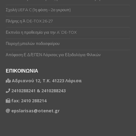
Σχολή UEFA C (1η φάση – 2ο γκρουπ)
Πλήρης η Ά DE-TOX 26-27
Εκπνέει η προθεσμία για την A’ DE-TOX
Παροχή μπαλών ποδοσφαίρου
Απόφαση Ε.Δ/ΕΠΣΝ Λάρισας για Εξοδολόγια Φιλικών
ΕΠΙΚΟΙΝΩΝΙΑ
Αδριανού 12, Τ.Κ. 41223 Λάρισα
2410288241 & 2410288243
fax: 2410 288214
epslarisas@otenet.gr