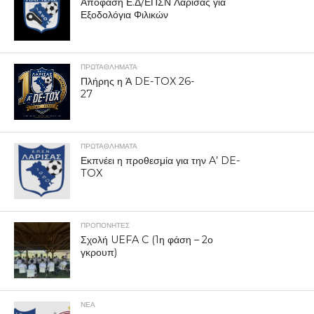
Απόφαση Ε.Δ/ΕΠΣΝ Λάρισας για
Εξοδολόγια Φιλικών
ΠΡΩΤΑΘΛΉΜΑΤΑ
Πλήρης η Ά DE-TOX 26-
27
ΠΡΩΤΑΘΛΉΜΑΤΑ
Εκπνέει η προθεσμία για την A’ DE-
TOX
ΠΡΟΠΟΝΗΤΈΣ
Σχολή UEFA C (1η φάση – 2ο
γκρουπ)
ΝΕΑ