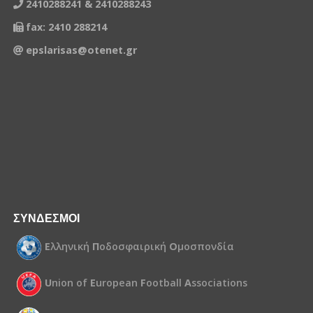
2410288241 & 2410288243
fax: 2410 288214
epslarisas@otenet.gr
ΣΥΝΔΕΣΜΟΙ
Ε
λληνική
Π
οδοσφαιρική
Ο
μοσπονδία
U
nion of
E
uropean
F
ootball
A
ssociations