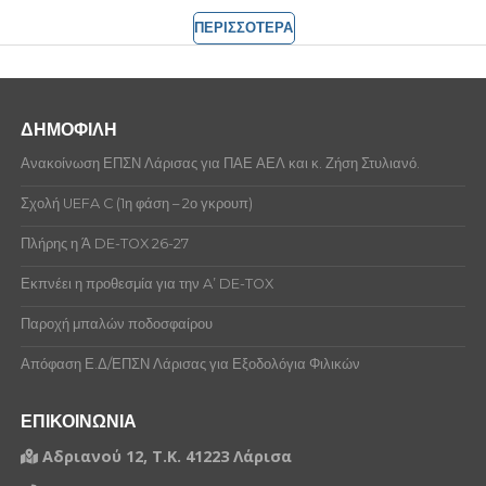
ΠΕΡΙΣΣΟΤΕΡΑ
ΔΗΜΟΦΙΛΗ
Ανακοίνωση ΕΠΣΝ Λάρισας για ΠΑΕ ΑΕΛ και κ. Ζήση Στυλιανό.
Σχολή UEFA C (1η φάση – 2ο γκρουπ)
Πλήρης η Ά DE-TOX 26-27
Εκπνέει η προθεσμία για την A’ DE-TOX
Παροχή μπαλών ποδοσφαίρου
Απόφαση Ε.Δ/ΕΠΣΝ Λάρισας για Εξοδολόγια Φιλικών
ΕΠΙΚΟΙΝΩΝΙΑ
Αδριανού 12, Τ.Κ. 41223 Λάρισα