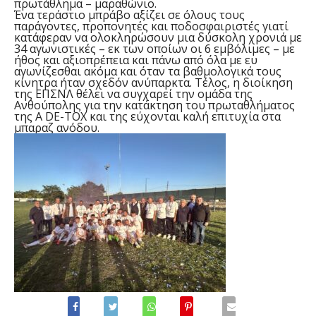
πρωτάθλημα – μαραθώνιο.
Ένα τεράστιο μπράβο αξίζει σε όλους τους
παράγοντες, προπονητές και ποδοσφαιριστές γιατί
κατάφεραν να ολοκληρώσουν μια δύσκολη χρονιά με
34 αγωνιστικές – εκ των οποίων οι 6 εμβόλιμες – με
ήθος και αξιοπρέπεια και πάνω από όλα με ευ
αγωνίζεσθαι ακόμα και όταν τα βαθμολογικά τους
κίνητρα ήταν σχεδόν ανύπαρκτα. Τέλος, η διοίκηση
της ΕΠΣΝΛ θέλει να συγχαρεί την ομάδα της
Ανθούπολης για την κατάκτηση του πρωταθλήματος
της A DE-TOX και της εύχονται καλή επιτυχία στα
μπαραζ ανόδου.