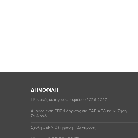
ΔΗΜΟΦΙΛΗ
Ηλικιακές κατηγορίες περιόδου 2026-2027
Ανακοίνωση ΕΠΣΝ Λάρισας για ΠΑΕ ΑΕΛ και κ. Ζήση
Στυλιανό.
Σχολή UEFA C (1η φάση – 2ο γκρουπ)