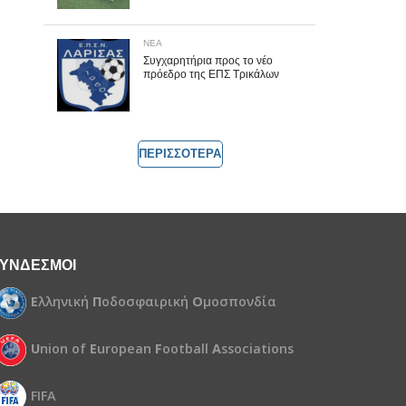
ΝΕΑ
Συγχαρητήρια προς το νέο
πρόεδρο της ΕΠΣ Τρικάλων
ΠΕΡΙΣΣΟΤΕΡΑ
ΥΝΔΕΣΜΟΙ
Ε
λληνική
Π
οδοσφαιρική
Ο
μοσπονδία
U
nion of
E
uropean
F
ootball
A
ssociations
FIFA