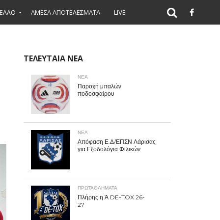
ΕΛΛΟ
ΑΜΕΣΑ ΑΠΟΤΕΛΕΣΜΑΤΑ
LIVE
ΤΕΛΕΥΤΑΙΑ ΝΕΑ
ΝΕΑ
Παροχή μπαλών
ποδοσφαίρου
ΝΕΑ
Απόφαση Ε.Δ/ΕΠΣΝ Λάρισας
για Εξοδολόγια Φιλικών
ΠΡΩΤΑΘΛΉΜΑΤΑ
Πλήρης η Ά DE-TOX 26-
27