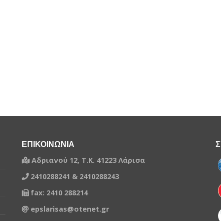
ΕΠΙΚΟΙΝΩΝΙΑ
Σ
Αδριανού 12, Τ.Κ. 41223 Λάρισα
2410288241 & 2410288243
fax: 2410 288214
epslarisas@otenet.gr