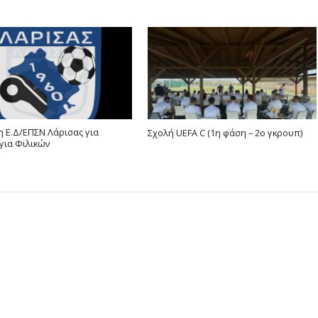
 Ε.Δ/ΕΠΣΝ Λάρισας για
Σχολή UEFA C (1η φάση – 2ο γκρουπ)
για Φιλικών