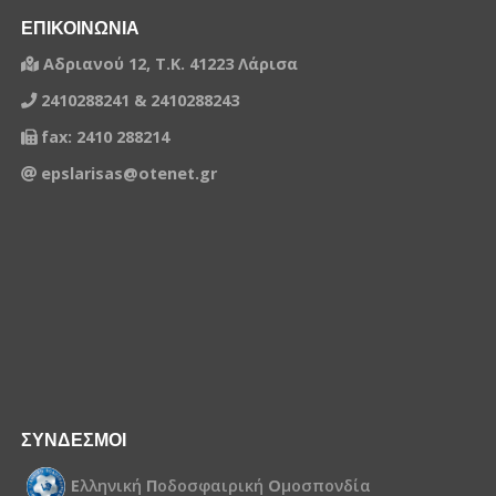
ΕΠΙΚΟΙΝΩΝΙΑ
Αδριανού 12, Τ.Κ. 41223 Λάρισα
2410288241 & 2410288243
fax: 2410 288214
epslarisas@otenet.gr
ΣΥΝΔΕΣΜΟΙ
Ε
λληνική
Π
οδοσφαιρική
Ο
μοσπονδία