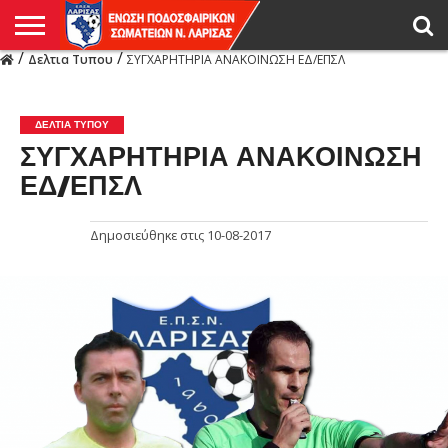
/
/
Δελτια Τυπου
ΣΥΓΧΑΡΗΤΗΡΙΑ ΑΝΑΚΟΙΝΩΣΗ ΕΔ/ΕΠΣΛ
Η
ΕΝΩΣΗ
ΑΓΩΝΙΣΤΙΚΑ
ΜΙΚΤΉ
ΔΙΑΙΤΗΣΙΑ
ΠΡΩΤΑΘΛΗΜΑΤΑ
ΥΠΟΔΟΜΕΣ
ΚΥΠΕΛΛΟ
ΑΜΕΣΑ
LIVE
ΝΕΑ
ΠΡΩΤΑΘΛΗΜΑΤΑ
ΚΥΠΕΛΛΟ
ΥΠΟΔΟΜΕΣ
ΠΕΙΘΑΡΧΙΚΟ
ΜΙΚΤΗ
ΠΑΡΑΤΗΡΗΤΕΣ
ΠΡΟΠΟΝΗΤΕΣ
ΔΙΑΙΤΗΤΕΣ
VIDEO
ΓΕΝΙΚΑ
ΑΦΙΕΡΩΜΑΤΑ
ΕΚΔΗΛΩΣΕΙΣ
ΕΠΙΚΟΙΝΩΝΙΑ
ΑΠΟΤΕΛΕΣΜΑΤΑ
ΛΑΡΙΣΑΣ
ΔΕΛΤΙΑ ΤΥΠΟΥ
ΣΥΓΧΑΡΗΤΗΡΙΑ ΑΝΑΚΟΙΝΩΣΗ
ΕΔ/ΕΠΣΛ
Δημοσιεύθηκε στις
10-08-2017