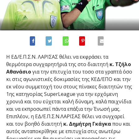
Η ΕΔ/Ε.Π.Σ.Ν. ΛΑΡΙΣΑΣ θέλει να εκφράσει τα
θερμότερα συγχαρητήριά της στο διαιτητή
κ. Τζήλο
Αθανάσιο
για την επιτυχία του τοσο στα γραπτά όσο
κι στις αγωνιστικές δοκιμασίες της ΚΕΔ/ΕΠΟ και την
εκ νέου συμμετοχή του στους πίνακες διαιτητών της
1ης κατηγορίας SuperLeague για την ερχόμενη
χρονιά και του εύχεται καλή δύναμη, καλά παιχνίδια
και να εκπροσωπεί πάντα επάξια την Ένωσή μας.
Επιπλέον, η ΕΔ/Ε.Π.Σ.Ν.ΛΑΡΙΣΑΣ θέλει να συγχαρεί
και τον βοηθό διαιτητή
κ. Δημήτρη Γκάγκα
που και
αυτός ανταποκρίθηκε με επιτυχία στις ανωτέρω
δοκιμασίες και θα συνεχίσει να προσφέρει τις