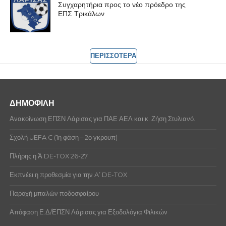
Συγχαρητήρια προς το νέο πρόεδρο της
ΕΠΣ Τρικάλων
ΠΕΡΙΣΣΟΤΕΡΑ
ΔΗΜΟΦΙΛΗ
Ανακοίνωση ΕΠΣΝ Λάρισας για ΠΑΕ ΑΕΛ και κ. Ζήση Στυλιανό.
Σχολή UEFA C (1η φάση – 2ο γκρουπ)
Πλήρης η Ά DE-TOX 26-27
Εκπνέει η προθεσμία για την A’ DE-TOX
Παροχή μπαλών ποδοσφαίρου
Απόφαση Ε.Δ/ΕΠΣΝ Λάρισας για Εξοδολόγια Φιλικών