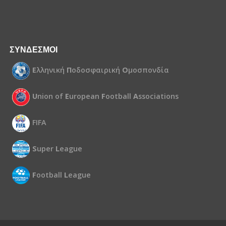
ΣΥΝΔΕΣΜΟΙ
Ε
λληνική
Π
οδοσφαιρική
Ο
μοσπονδία
U
nion of
E
uropean
F
ootball
A
ssociations
FIFA
S
uper
L
eague
F
ootball
L
eague