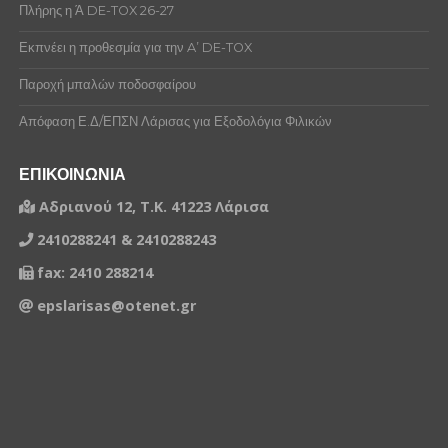
Πλήρης η Ά DE-TOX 26-27
Εκπνέει η προθεσμία για την A’ DE-TOX
Παροχή μπαλών ποδοσφαίρου
Απόφαση Ε.Δ/ΕΠΣΝ Λάρισας για Εξοδολόγια Φιλικών
ΕΠΙΚΟΙΝΩΝΙΑ
Αδριανού 12, Τ.Κ. 41223 Λάρισα
2410288241 & 2410288243
fax: 2410 288214
epslarisas@otenet.gr