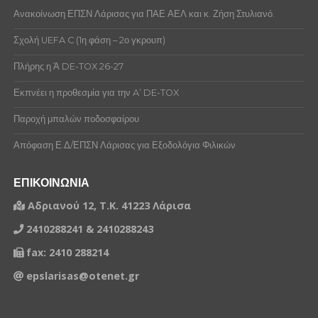
Ανακοίνωση ΕΠΣΝ Λάρισας για ΠΑΕ ΑΕΛ και κ. Ζήση Στυλιανό.
Σχολή UEFA C (1η φάση – 2ο γκρουπ)
Πλήρης η Ά DE-TOX 26-27
Εκπνέει η προθεσμία για την A’ DE-TOX
Παροχή μπαλών ποδοσφαίρου
Απόφαση Ε.Δ/ΕΠΣΝ Λάρισας για Εξοδολόγια Φιλικών
ΕΠΙΚΟΙΝΩΝΙΑ
Αδριανού 12, Τ.Κ. 41223 Λάρισα
2410288241 & 2410288243
fax: 2410 288214
epslarisas@otenet.gr