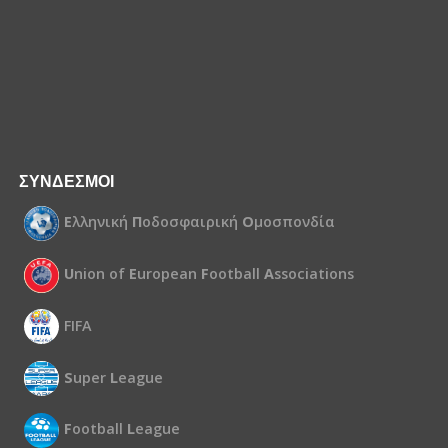
ΣΥΝΔΕΣΜΟΙ
Ε
λληνική
Π
οδοσφαιρική
Ο
μοσπονδία
U
nion of
E
uropean
F
ootball
A
ssociations
FIFA
S
uper
L
eague
F
ootball
L
eague