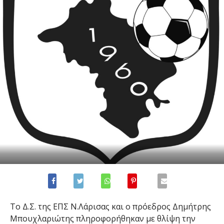
Το Δ.Σ. της ΕΠΣ Ν.Λάρισας και ο πρόεδρος Δημήτρης
Μπουχλαριώτης πληροφορήθηκαν με θλίψη την