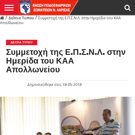
/
/
Δελτια Τυπου
Συμμετοχή της Ε.Π.Σ.Ν.Λ. στην Ημερίδα του ΚΑΑ
Η
Απολλωνείου
ΕΝΩΣΗ
ΑΓΩΝΙΣΤΙΚΑ
ΜΙΚΤΉ
ΔΙΑΙΤΗΣΙΑ
ΠΡΩΤΑΘΛΗΜΑΤΑ
ΥΠΟΔΟΜΕΣ
ΚΥΠΕΛΛΟ
ΑΜΕΣΑ
LIVE
ΝΕΑ
ΠΡΩΤΑΘΛΗΜΑΤΑ
ΚΥΠΕΛΛΟ
ΥΠΟΔΟΜΕΣ
ΠΕΙΘΑΡΧΙΚΟ
ΜΙΚΤΗ
ΠΑΡΑΤΗΡΗΤΕΣ
ΠΡΟΠΟΝΗΤΕΣ
ΔΙΑΙΤΗΤΕΣ
VIDEO
ΓΕΝΙΚΑ
ΑΦΙΕΡΩΜΑΤΑ
ΕΚΔΗΛΩΣΕΙΣ
ΕΠΙΚΟΙΝΩΝΙΑ
ΑΠΟΤΕΛΕΣΜΑΤΑ
ΛΑΡΙΣΑΣ
ΔΕΛΤΙΑ ΤΥΠΟΥ
Συμμετοχή της Ε.Π.Σ.Ν.Λ. στην
Ημερίδα του ΚΑΑ
Απολλωνείου
Δημοσιεύθηκε στις
18-05-2018