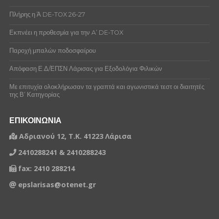
Πλήρης η Ά DE-TOX 26-27
Εκπνέει η προθεσμία για την A’ DE-TOX
Παροχή μπαλών ποδοσφαίρου
Απόφαση Ε.Δ/ΕΠΣΝ Λάρισας για Εξοδολόγια Φιλικών
Με επιτυχία ολοκλήρωσαν τα γραπτά και αγωνιστικά τεστ οι διαιτητές
της Β’ Κατηγορίας
ΕΠΙΚΟΙΝΩΝΙΑ
Αδριανού 12, Τ.Κ. 41223 Λάρισα
2410288241 & 2410288243
fax: 2410 288214
epslarisas@otenet.gr