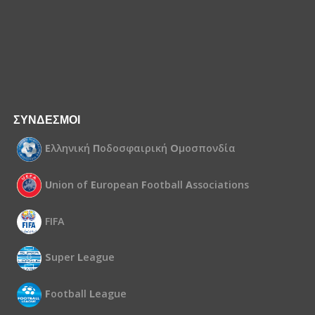
ΣΥΝΔΕΣΜΟΙ
Ε
λληνική
Π
οδοσφαιρική
Ο
μοσπονδία
U
nion of
E
uropean
F
ootball
A
ssociations
FIFA
S
uper
L
eague
F
ootball
L
eague