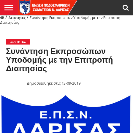
/
/
Διαιτητες
Συνάντηση Εκπροσώπων Υποδομής με την Επιτροπή
Η
Διαιτησίας
ΕΝΩΣΗ
ΑΓΩΝΙΣΤΙΚΑ
ΜΙΚΤΉ
ΔΙΑΙΤΗΣΙΑ
ΠΡΩΤΑΘΛΗΜΑΤΑ
ΥΠΟΔΟΜΕΣ
ΚΥΠΕΛΛΟ
ΑΜΕΣΑ
LIVE
ΝΕΑ
ΠΡΩΤΑΘΛΗΜΑΤΑ
ΚΥΠΕΛΛΟ
ΥΠΟΔΟΜΕΣ
ΠΕΙΘΑΡΧΙΚΟ
ΜΙΚΤΗ
ΠΑΡΑΤΗΡΗΤΕΣ
ΠΡΟΠΟΝΗΤΕΣ
ΔΙΑΙΤΗΤΕΣ
VIDEO
ΓΕΝΙΚΑ
ΑΦΙΕΡΩΜΑΤΑ
ΕΚΔΗΛΩΣΕΙΣ
ΕΠΙΚΟΙΝΩΝΙΑ
ΑΠΟΤΕΛΕΣΜΑΤΑ
ΛΑΡΙΣΑΣ
ΔΙΑΙΤΗΤΕΣ
Συνάντηση Εκπροσώπων
Υποδομής με την Επιτροπή
Διαιτησίας
Δημοσιεύθηκε στις
13-09-2019