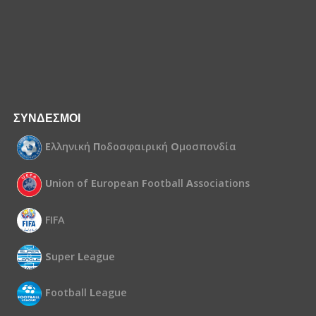
ΣΥΝΔΕΣΜΟΙ
Ε
λληνική
Π
οδοσφαιρική
Ο
μοσπονδία
U
nion of
E
uropean
F
ootball
A
ssociations
FIFA
S
uper
L
eague
F
ootball
L
eague