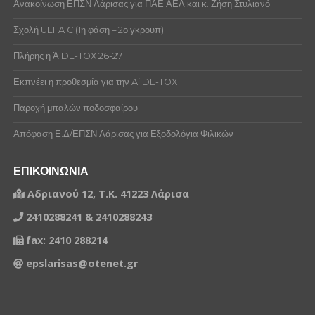
Ανακοίνωση ΕΠΣΝ Λάρισας για ΠΑΕ ΑΕΛ και κ. Ζήση Στυλιανό.
Σχολή UEFA C (1η φάση – 2ο γκρουπ)
Πλήρης η Ά DE-TOX 26-27
Εκπνέει η προθεσμία για την A’ DE-TOX
Παροχή μπαλών ποδοσφαίρου
Απόφαση Ε.Δ/ΕΠΣΝ Λάρισας για Εξοδολόγια Φιλικών
ΕΠΙΚΟΙΝΩΝΙΑ
Αδριανού 12, Τ.Κ. 41223 Λάρισα
2410288241 & 2410288243
fax: 2410 288214
epslarisas@otenet.gr