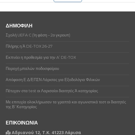
ΔΗΜΟΦΙΛΗ
Σχολή UEFA C (1η φάση – 2ο γκρουπ)
Πλήρης η Ά DE-TOX 26-27
Εκπνέει η προθεσμία για την A’ DE-TOX
Παροχή μπαλών ποδοσφαίρου
Απόφαση Ε.Δ/ΕΠΣΝ Λάρισας για Εξοδολόγια Φιλικών
Πέτυχαν στα test οι Λαρισαίοι διαιτητές Ά κατηγορίας
Με επιτυχία ολοκλήρωσαν τα γραπτά και αγωνιστικά τεστ οι διαιτητές
της Β’ Κατηγορίας
ΕΠΙΚΟΙΝΩΝΙΑ
Αδριανού 12, Τ.Κ. 41223 Λάρισα