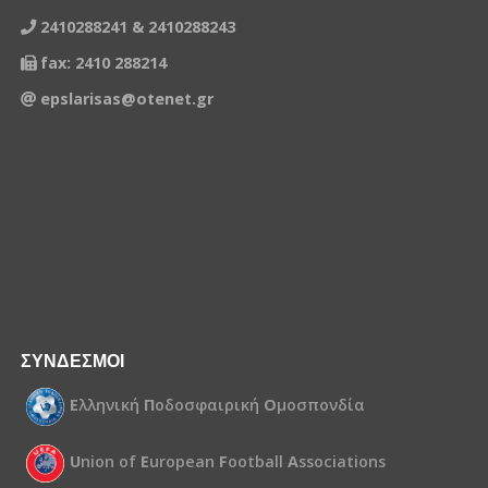
2410288241 & 2410288243
fax: 2410 288214
epslarisas@otenet.gr
ΣΥΝΔΕΣΜΟΙ
Ε
λληνική
Π
οδοσφαιρική
Ο
μοσπονδία
U
nion of
E
uropean
F
ootball
A
ssociations