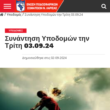
/
/
Υποδομές
Συνάντηση Υποδομών την Τρίτη 03.09.24
Η
ΕΝΩΣΗ
ΑΓΩΝΙΣΤΙΚΑ
ΜΙΚΤΉ
ΔΙΑΙΤΗΣΙΑ
ΠΡΩΤΑΘΛΗΜΑΤΑ
ΥΠΟΔΟΜΕΣ
ΚΥΠΕΛΛΟ
ΑΜΕΣΑ
LIVE
ΝΕΑ
ΠΡΩΤΑΘΛΗΜΑΤΑ
ΚΥΠΕΛΛΟ
ΥΠΟΔΟΜΕΣ
ΠΕΙΘΑΡΧΙΚΟ
ΜΙΚΤΗ
ΠΑΡΑΤΗΡΗΤΕΣ
ΠΡΟΠΟΝΗΤΕΣ
ΔΙΑΙΤΗΤΕΣ
VIDEO
ΓΕΝΙΚΑ
ΑΦΙΕΡΩΜΑΤΑ
ΕΚΔΗΛΩΣΕΙΣ
ΕΠΙΚΟΙΝΩΝΙΑ
ΑΠΟΤΕΛΕΣΜΑΤΑ
ΛΑΡΙΣΑΣ
ΥΠΟΔΟΜΈΣ
Συνάντηση Υποδομών την
Τρίτη 03.09.24
Δημοσιεύθηκε στις
02-09-2024