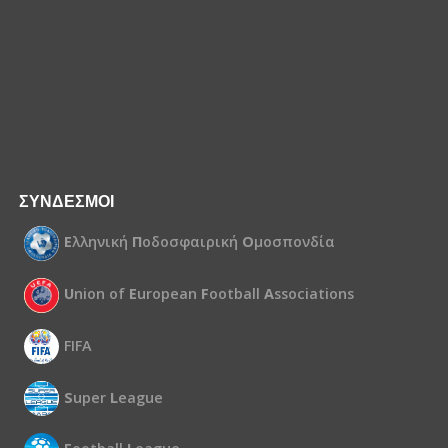
ΣΥΝΔΕΣΜΟΙ
Ε
λληνική
Π
οδοσφαιρική
Ο
μοσπονδία
U
nion of
E
uropean
F
ootball
A
ssociations
FIFA
S
uper
L
eague