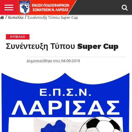
/
/
Κυπελλο
Συνέντευξη Τύπου Super Cup
Η
ΕΝΩΣΗ
ΑΓΩΝΙΣΤΙΚΑ
ΜΙΚΤΉ
ΔΙΑΙΤΗΣΙΑ
ΠΡΩΤΑΘΛΗΜΑΤΑ
ΥΠΟΔΟΜΕΣ
ΚΥΠΕΛΛΟ
ΑΜΕΣΑ
LIVE
ΝΕΑ
ΠΡΩΤΑΘΛΗΜΑΤΑ
ΚΥΠΕΛΛΟ
ΥΠΟΔΟΜΕΣ
ΠΕΙΘΑΡΧΙΚΟ
ΜΙΚΤΗ
ΠΑΡΑΤΗΡΗΤΕΣ
ΠΡΟΠΟΝΗΤΕΣ
ΔΙΑΙΤΗΤΕΣ
VIDEO
ΓΕΝΙΚΑ
ΑΦΙΕΡΩΜΑΤΑ
ΕΚΔΗΛΩΣΕΙΣ
ΕΠΙΚΟΙΝΩΝΙΑ
ΑΠΟΤΕΛΕΣΜΑΤΑ
ΛΑΡΙΣΑΣ
ΚΥΠΕΛΛΟ
Συνέντευξη Τύπου Super Cup
Δημοσιεύθηκε στις
04-09-2019