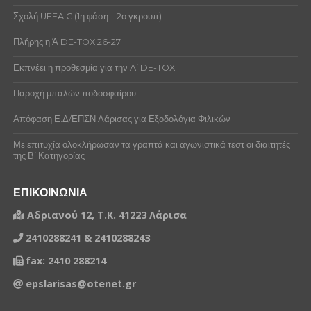
Σχολή UEFA C (1η φάση – 2ο γκρουπ)
Πλήρης η Ά DE-TOX 26-27
Εκπνέει η προθεσμία για την A’ DE-TOX
Παροχή μπαλών ποδοσφαίρου
Απόφαση Ε.Δ/ΕΠΣΝ Λάρισας για Εξοδολόγια Φιλικών
Με επιτυχία ολοκλήρωσαν τα γραπτά και αγωνιστικά τεστ οι διαιτητές
της Β’ Κατηγορίας
ΕΠΙΚΟΙΝΩΝΙΑ
Αδριανού 12, Τ.Κ. 41223 Λάρισα
2410288241 & 2410288243
fax: 2410 288214
epslarisas@otenet.gr