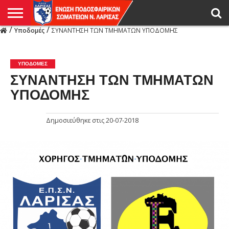
/
/
Υποδομές
ΣΥΝΑΝΤΗΣΗ ΤΩΝ ΤΜΗΜΑΤΩΝ ΥΠΟΔΟΜΗΣ
Η
ΕΝΩΣΗ
ΑΓΩΝΙΣΤΙΚΑ
ΜΙΚΤΉ
ΔΙΑΙΤΗΣΙΑ
ΠΡΩΤΑΘΛΗΜΑΤΑ
ΥΠΟΔΟΜΕΣ
ΚΥΠΕΛΛΟ
ΑΜΕΣΑ
LIVE
ΝΕΑ
ΠΡΩΤΑΘΛΗΜΑΤΑ
ΚΥΠΕΛΛΟ
ΥΠΟΔΟΜΕΣ
ΠΕΙΘΑΡΧΙΚΟ
ΜΙΚΤΗ
ΠΑΡΑΤΗΡΗΤΕΣ
ΠΡΟΠΟΝΗΤΕΣ
ΔΙΑΙΤΗΤΕΣ
VIDEO
ΓΕΝΙΚΑ
ΑΦΙΕΡΩΜΑΤΑ
ΕΚΔΗΛΩΣΕΙΣ
ΕΠΙΚΟΙΝΩΝΙΑ
ΑΠΟΤΕΛΕΣΜΑΤΑ
ΛΑΡΙΣΑΣ
ΥΠΟΔΟΜΈΣ
ΣΥΝΑΝΤΗΣΗ ΤΩΝ ΤΜΗΜΑΤΩΝ
ΥΠΟΔΟΜΗΣ
Δημοσιεύθηκε στις
20-07-2018