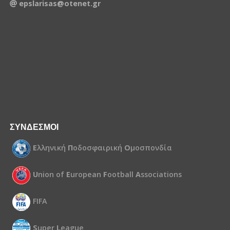
epslarisas@otenet.gr
ΣΥΝΔΕΣΜΟΙ
Ε
λληνική
Π
οδοσφαιρική
Ο
μοσπονδία
U
nion of
E
uropean
F
ootball
A
ssociations
FIFA
S
uper
L
eague