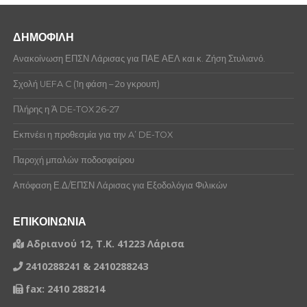
ΔΗΜΟΦΙΛΗ
Ανακοίνωση ΕΠΣΝ Λάρισας για ΠΑΕ ΑΕΛ και κ. Ζήση Στυλιανό.
Σχολή UEFA C (1η φάση – 2ο γκρουπ)
Πλήρης η Ά DE-TOX 26-27
Εκπνέει η προθεσμία για την A’ DE-TOX
Παροχή μπαλών ποδοσφαίρου
Απόφαση Ε.Δ/ΕΠΣΝ Λάρισας για Εξοδολόγια Φιλικών
ΕΠΙΚΟΙΝΩΝΙΑ
Αδριανού 12, Τ.Κ. 41223 Λάρισα
2410288241 & 2410288243
fax: 2410 288214