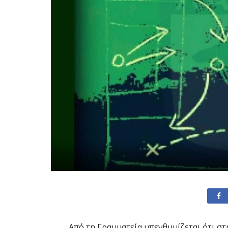
Από τη Γραμματεία υπενθυμίζεται ότι στ