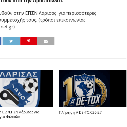
τούν από την Ομοσπονδία.”
υνθούν στην ΕΠΣN Λάρισας για περισσότερες
συμμετοχής τους, (τρόποι επικοινωνίας
net.gr).
 Ε.Δ/ΕΠΣΝ Λάρισας για
Πλήρης η Ά DE-TOX 26-27
για Φιλικών