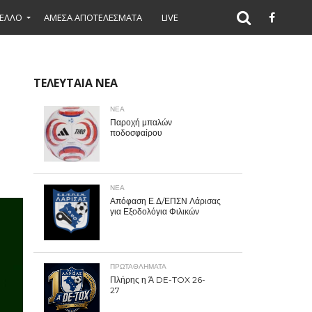
ΕΛΛΟ
ΑΜΕΣΑ ΑΠΟΤΕΛΕΣΜΑΤΑ
LIVE
ΤΕΛΕΥΤΑΙΑ ΝΕΑ
ΝΕΑ
Παροχή μπαλών
ποδοσφαίρου
ΝΕΑ
Απόφαση Ε.Δ/ΕΠΣΝ Λάρισας
για Εξοδολόγια Φιλικών
ΠΡΩΤΑΘΛΉΜΑΤΑ
Πλήρης η Ά DE-TOX 26-
27