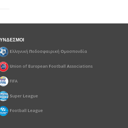
ΥΝΔΕΣΜΟΙ
Ε
λληνική
Π
οδοσφαιρική
Ο
μοσπονδία
U
nion of
E
uropean
F
ootball
A
ssociations
FIFA
S
uper
L
eague
F
ootball
L
eague