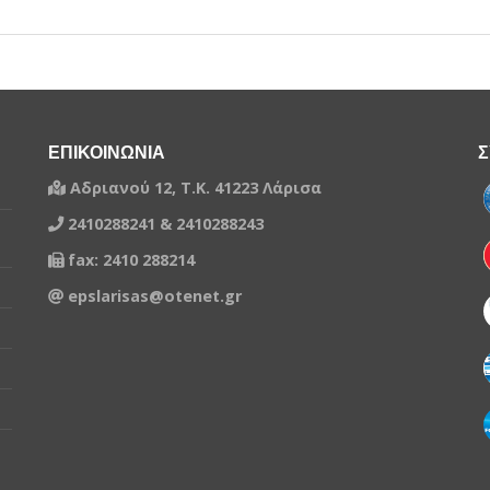
ΕΠΙΚΟΙΝΩΝΙΑ
Σ
Αδριανού 12, Τ.Κ. 41223 Λάρισα
2410288241 & 2410288243
fax: 2410 288214
epslarisas@otenet.gr