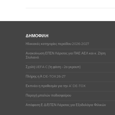
ΔΗΜΟΦΙΛΗ
Ηλικιακές κατηγορίες περιόδου 2026-2027
Ανακοίνωση ΕΠΣΝ Λάρισας για ΠΑΕ ΑΕΛ και κ. Ζήση
Στυλιανό.
Σχολή UEFA C (1η φάση – 2ο γκρουπ)
Πλήρης η Ά DE-TOX 26-27
Εκπνέει η προθεσμία για την A’ DE-TOX
Παροχή μπαλών ποδοσφαίρου
Απόφαση Ε.Δ/ΕΠΣΝ Λάρισας για Εξοδολόγια Φιλικών