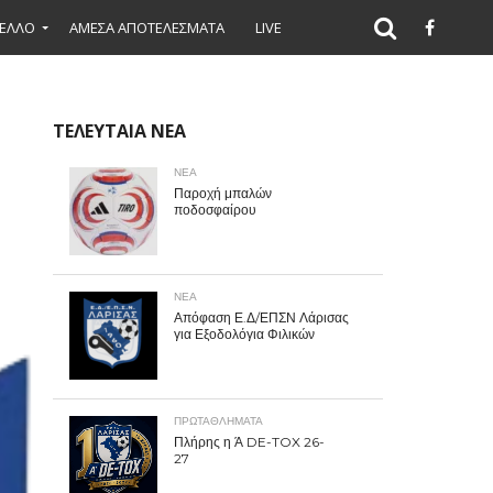
ΕΛΛΟ
ΑΜΕΣΑ ΑΠΟΤΕΛΕΣΜΑΤΑ
LIVE
ΤΕΛΕΥΤΑΙΑ ΝΕΑ
ΝΕΑ
Παροχή μπαλών
ποδοσφαίρου
ΝΕΑ
Απόφαση Ε.Δ/ΕΠΣΝ Λάρισας
για Εξοδολόγια Φιλικών
ΠΡΩΤΑΘΛΉΜΑΤΑ
Πλήρης η Ά DE-TOX 26-
27