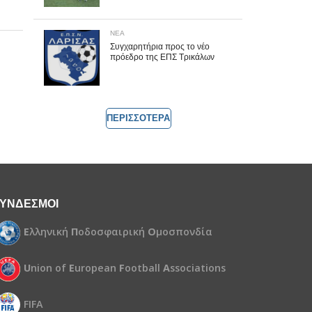
ΝΕΑ
Συγχαρητήρια προς το νέο
πρόεδρο της ΕΠΣ Τρικάλων
ΠΕΡΙΣΣΟΤΕΡΑ
ΥΝΔΕΣΜΟΙ
Ε
λληνική
Π
οδοσφαιρική
Ο
μοσπονδία
U
nion of
E
uropean
F
ootball
A
ssociations
FIFA