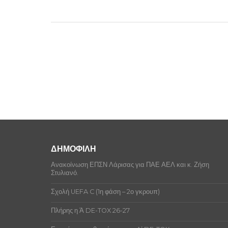
ΔΗΜΟΦΙΛΗ
Ανακοίνωση ΕΠΣΝ Λάρισας για ΠΑΕ ΑΕΛ και κ. Ζήση
Στυλιανό.
Σχολή UEFA C (1η φάση – 2ο γκρουπ)
Πλήρης η Ά DE-TOX 26-27