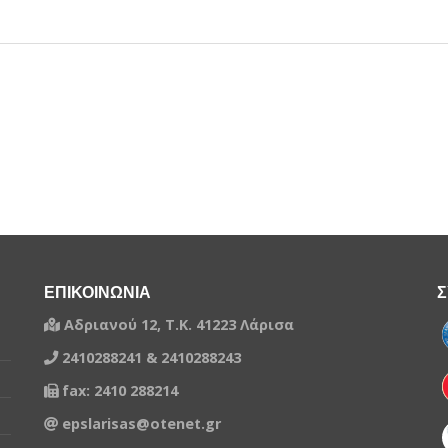
ΕΠΙΚΟΙΝΩΝΙΑ
Σ
Αδριανού 12, Τ.Κ. 41223 Λάρισα
2410288241 & 2410288243
fax: 2410 288214
epslarisas@otenet.gr