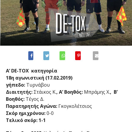
Α’ DE-TOX κατηγορία
18η αγωνιστική (17.02.2019)
γήπεδο:
Τυρνάβου
Διαιτητής:
Στάικος Κ.
, Α’ Βοηθός:
Μπράμης Χ.
, Β’
Βοηθός:
Τέγος Δ.
Παρατηρητής Αγώνα:
Γκογκολέτσιος
Σκόρ ημιχρόνου:
0-0
Τελικό σκόρ: 1-1