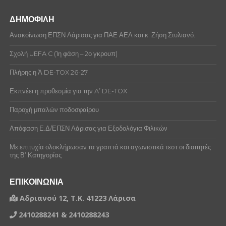
ΔΗΜΟΦΙΛΗ
Ανακοίνωση ΕΠΣΝ Λάρισας για ΠΑΕ ΑΕΛ και κ. Ζήση Στυλιανό.
Σχολή UEFA C (1η φάση – 2ο γκρουπ)
Πλήρης η Ά DE-TOX 26-27
Εκπνέει η προθεσμία για την A’ DE-TOX
Παροχή μπαλών ποδοσφαίρου
Απόφαση Ε.Δ/ΕΠΣΝ Λάρισας για Εξοδολόγια Φιλικών
Με επιτυχία ολοκλήρωσαν τα γραπτά και αγωνιστικά τεστ οι διαιτητές
της Β’ Κατηγορίας
ΕΠΙΚΟΙΝΩΝΙΑ
Αδριανού 12, Τ.Κ. 41223 Λάρισα
2410288241 & 2410288243