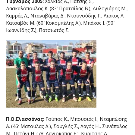
Τύρναβος 2005:
Χαλκιάς Α., Πατσής Σ.,
Δασκαλόπουλος Κ. (83′ Πρατσίλας Β.), Αυλογιάρης Μ.,
Καρράς Λ., Νταναβάρας Δ., Ντουνούδης Γ., Λιάκος Α.,
Κατσαβός Μ. (60′ Κοκομπέλης Α.), Μπάκος Ι. (90′
Ιωαννίδης Σ.), Πατσιωτός Σ.
Π.Ο.Ελασσόνας:
Γούπος Κ., Μπουσιάς Ι., Νταμπώσης
Α. (46′ Ματούλας Δ.), Σουγλής Σ., Λαγός Η., Συνάπαλος
Μ., Πετάνι Η. (78′ Λαγιοκάπας Ε.), Κυρίτσης Α.,