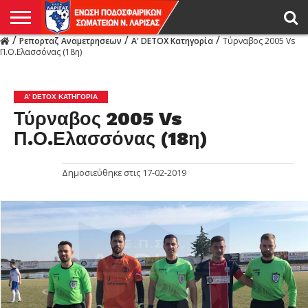
/
/
/
Ρεπορταζ Αναμετρησεων
Α' DETOX Κατηγορία
Τύρναβος 2005 Vs
Η
Π.Ο.Ελασσόνας (18η)
ΕΝΩΣΗ
ΑΓΩΝΙΣΤΙΚΑ
ΜΙΚΤΉ
ΔΙΑΙΤΗΣΙΑ
ΠΡΩΤΑΘΛΗΜΑΤΑ
ΥΠΟΔΟΜΕΣ
ΚΥΠΕΛΛΟ
ΑΜΕΣΑ
LIVE
ΝΕΑ
ΠΡΩΤΑΘΛΗΜΑΤΑ
ΚΥΠΕΛΛΟ
ΥΠΟΔΟΜΕΣ
ΠΕΙΘΑΡΧΙΚΟ
ΜΙΚΤΗ
ΠΑΡΑΤΗΡΗΤΕΣ
ΠΡΟΠΟΝΗΤΕΣ
ΔΙΑΙΤΗΤΕΣ
VIDEO
ΓΕΝΙΚΑ
ΑΦΙΕΡΩΜΑΤΑ
ΕΚΔΗΛΩΣΕΙΣ
ΕΠΙΚΟΙΝΩΝΙΑ
ΑΠΟΤΕΛΕΣΜΑΤΑ
ΛΑΡΙΣΑΣ
Α' DETOX ΚΑΤΗΓΟΡΊΑ
Τύρναβος 2005 Vs
Π.Ο.Ελασσόνας (18η)
Δημοσιεύθηκε στις
17-02-2019