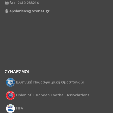
fax: 2410 288214
epslarisas@otenet.gr
ΣΥΝΔΕΣΜΟΙ
Ε
λληνική
Π
οδοσφαιρική
Ο
μοσπονδία
U
nion of
E
uropean
F
ootball
A
ssociations
FIFA