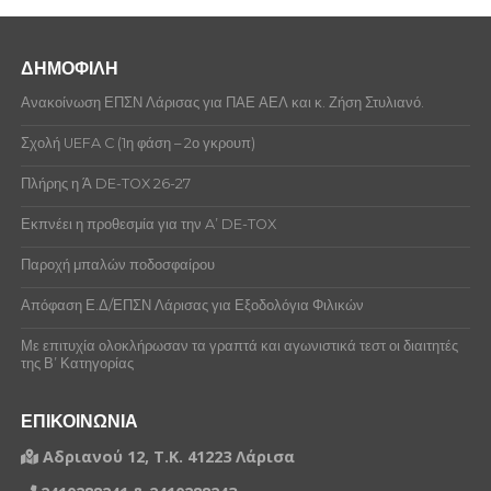
ΔΗΜΟΦΙΛΗ
Ανακοίνωση ΕΠΣΝ Λάρισας για ΠΑΕ ΑΕΛ και κ. Ζήση Στυλιανό.
Σχολή UEFA C (1η φάση – 2ο γκρουπ)
Πλήρης η Ά DE-TOX 26-27
Εκπνέει η προθεσμία για την A’ DE-TOX
Παροχή μπαλών ποδοσφαίρου
Απόφαση Ε.Δ/ΕΠΣΝ Λάρισας για Εξοδολόγια Φιλικών
Με επιτυχία ολοκλήρωσαν τα γραπτά και αγωνιστικά τεστ οι διαιτητές
της Β’ Κατηγορίας
ΕΠΙΚΟΙΝΩΝΙΑ
Αδριανού 12, Τ.Κ. 41223 Λάρισα