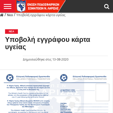
/
/
Νεα
Υποβολή εγγράφου κάρτα υγείας
Η
ΕΝΩΣΗ
ΑΓΩΝΙΣΤΙΚΑ
ΜΙΚΤΉ
ΔΙΑΙΤΗΣΙΑ
ΠΡΩΤΑΘΛΗΜΑΤΑ
ΥΠΟΔΟΜΕΣ
ΚΥΠΕΛΛΟ
ΑΜΕΣΑ
LIVE
ΝΕΑ
ΠΡΩΤΑΘΛΗΜΑΤΑ
ΚΥΠΕΛΛΟ
ΥΠΟΔΟΜΕΣ
ΠΕΙΘΑΡΧΙΚΟ
ΜΙΚΤΗ
ΠΑΡΑΤΗΡΗΤΕΣ
ΠΡΟΠΟΝΗΤΕΣ
ΔΙΑΙΤΗΤΕΣ
VIDEO
ΓΕΝΙΚΑ
ΑΦΙΕΡΩΜΑΤΑ
ΕΚΔΗΛΩΣΕΙΣ
ΕΠΙΚΟΙΝΩΝΙΑ
ΑΠΟΤΕΛΕΣΜΑΤΑ
ΛΑΡΙΣΑΣ
ΝΕΑ
Υποβολή εγγράφου κάρτα
υγείας
Δημοσιεύθηκε στις
13-08-2020