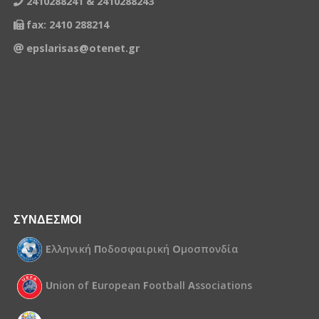
2410288241 & 2410288243
fax: 2410 288214
epslarisas@otenet.gr
ΣΥΝΔΕΣΜΟΙ
Ε
λληνική
Π
οδοσφαιρική
Ο
μοσπονδία
U
nion of
E
uropean
F
ootball
A
ssociations