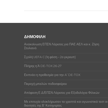
ΔΗΜΟΦΙΛΗ
Ανακοίνωση ΕΠΣΝ Λάρισας για ΠΑΕ ΑΕΛ και κ. Ζήση
Στυλιανό.
Σχολή UEFA C (1η φάση – 2ο γκρουπ)
Πλήρης η Ά DE-TOX 26-27
Εκπνέει η προθεσμία για την A’ DE-TOX
Παροχή μπαλών ποδοσφαίρου
Απόφαση Ε.Δ/ΕΠΣΝ Λάρισας για Εξοδολόγια Φιλικών
Με επιτυχία ολοκλήρωσαν τα γραπτά και αγωνιστικά τεστ οι
διαιτητές της Β’ Κατηγορίας