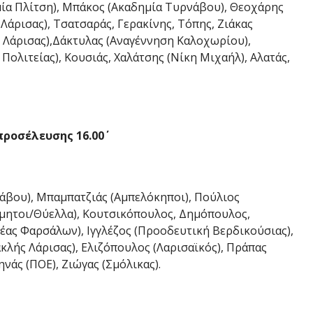
ία Πλίτση), Μπάκος (Ακαδημία Τυρνάβου), Θεοχάρης
άρισας), Τσατσαράς, Γερακίνης, Τόπης, Ζιάκας
 Λάρισας),Δάκτυλας (Αναγέννηση Καλοχωρίου),
ολιτείας), Κουσιάς, Χαλάτσης (Νίκη Μιχαήλ), Αλατάς,
προσέλευσης 16.00΄
άβου), Μπαμπατζιάς (Αμπελόκηποι), Πούλιος
όμητοι/Θύελλα), Κουτσικόπουλος, Δημόπουλος,
ας Φαρσάλων), Ιγγλέζος (Προοδευτική Βερδικούσιας),
κλής Λάρισας), Ελιζόπουλος (Λαρισαϊκός), Πράπας
ηνάς (ΠΟΕ), Ζιώγας (Σμόλικας).