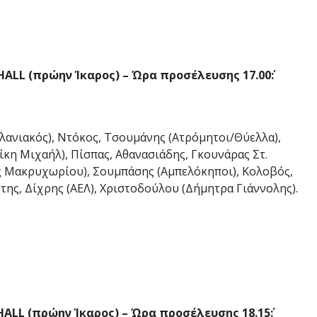
HALL
(πρώην Ίκαρος) – Ώρα προσέλευσης 17.00΄:
λανιακός), Ντόκος, Τσουμάνης (Ατρόμητοι/Θύελλα),
κη Μιχαήλ), Πίσπας, Αθανασιάδης, Γκουνάρας Στ.
ς Μακρυχωρίου), Σουμπάσης (Αμπελόκηποι), Κολοβός,
ης, Δίχρης (ΑΕΛ), Χριστοδούλου (Δήμητρα Γιάννολης).
HALL
(πρώην Ίκαρος) – Ώρα προσέλευσης 18.15΄: