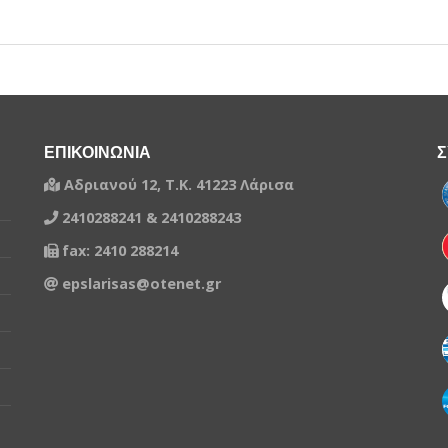
ΕΠΙΚΟΙΝΩΝΙΑ
Σ
Αδριανού 12, Τ.Κ. 41223 Λάρισα
2410288241 & 2410288243
fax: 2410 288214
epslarisas@otenet.gr