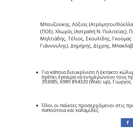
Μπουζούκης, Λόζιος (Ατρόμητοι/Θύελλα)
(ΠΟΕ), Χλωρός (Αστραπή Ν. Πολιτείας), Π
Μηλτιάδης, Τέλιος, Σκουλίδης, Γκούμας
Γιάννουλης), Δημήρης, Δίχρης, Μπακλα
Για κάποια διευκρίνιση ή έκτακτο κώλ
πρέπει έγκαιρα να ενημερώνουν τους π
393085, 6989 894320 (Watc up), Γιώργος
Όλοι οι παίκτες προσερχόμενοι στις πρ
παπούτσια και καλαμίδες.