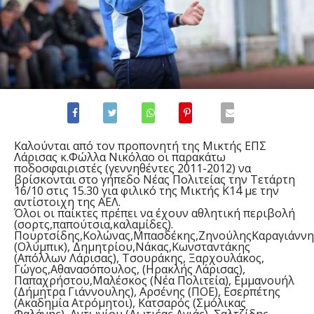
Καλούνται από τον προπονητή της Μικτής ΕΠΣ
Λάρισας κ.Φώλλα Νικόλαο οι παρακάτω
ποδοσφαιριστές (γεννηθέντες 2011-2012) να
βρίσκονται στο γήπεδο Νέας Πολιτείας
την Τετάρτη
16/10
στις 15.30 για φιλικό της Μικτής Κ14 με την
αντίστοιχη της ΑΕΛ.
Όλοι οι παίκτες πρέπει να έχουν αθλητική περιβολή
(σορτς,παπούτσια,καλαμίδες).
Πουρτσίδης,Κολώνας,Μπασδέκης,ΖηνούληςΚαραγιάννη
(Ολύμπικ), Δημητρίου,Νάκας,Κωνσταντάκης
(Απόλλων Λάρισας), Τσουράκης, Ξαρχουλάκος,
Γώγος,Αθανασόπουλος, (Ηρακλής Λάρισας),
Παπαχρήστου,Μαλέσκος (Νέα Πολιτεία), Εμμανουήλ
(Δήμητρα Γιάννουλης), Αρσένης (ΠΟΕ), Εσερπέτης
(Ακαδημία Ατρόμητοι), Κατσαρός (Σμόλικας
Φαλάνης), Αντωνίου (Δωτιέας Αγιάς), Σαλτζίδης