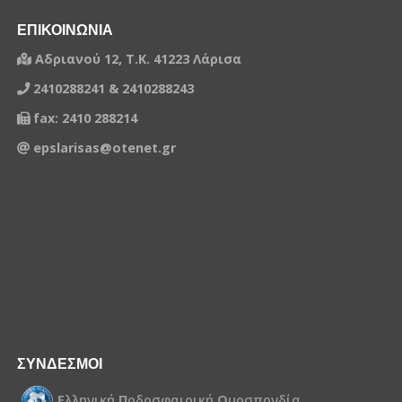
ΕΠΙΚΟΙΝΩΝΙΑ
Αδριανού 12, Τ.Κ. 41223 Λάρισα
2410288241 & 2410288243
fax: 2410 288214
epslarisas@otenet.gr
ΣΥΝΔΕΣΜΟΙ
Ε
λληνική
Π
οδοσφαιρική
Ο
μοσπονδία