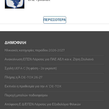
ΠΕΡΙΣΣΟΤΕΡΑ
ΔΗΜΟΦΙΛΗ
Ηλικιακές κατηγορίες περιόδου 2026-2027
Ανακοίνωση ΕΠΣΝ Λάρισας για ΠΑΕ ΑΕΛ και κ. Ζήση Στυλιανό.
Σχολή UEFA C (1η φάση – 2ο γκρουπ)
Πλήρης η Ά DE-TOX 26-27
Εκπνέει η προθεσμία για την A’ DE-TOX
Παροχή μπαλών ποδοσφαίρου
Απόφαση Ε.Δ/ΕΠΣΝ Λάρισας για Εξοδολόγια Φιλικών