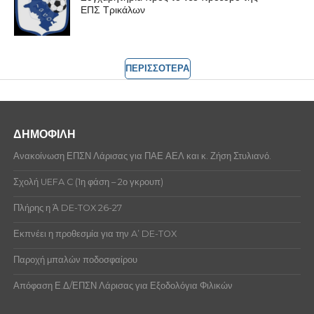
ΕΠΣ Τρικάλων
ΠΕΡΙΣΣΟΤΕΡΑ
ΔΗΜΟΦΙΛΗ
Ανακοίνωση ΕΠΣΝ Λάρισας για ΠΑΕ ΑΕΛ και κ. Ζήση Στυλιανό.
Σχολή UEFA C (1η φάση – 2ο γκρουπ)
Πλήρης η Ά DE-TOX 26-27
Εκπνέει η προθεσμία για την A’ DE-TOX
Παροχή μπαλών ποδοσφαίρου
Απόφαση Ε.Δ/ΕΠΣΝ Λάρισας για Εξοδολόγια Φιλικών