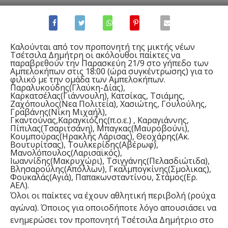
Καλούνται από τον προπονητή της μικτής νέων
Τσέτσιλα Δημήτρη οι ακόλουθοι παίκτες να
παραβρεθούν την Παρασκεύη 21/9 στο γήπεδο των
Αμπελοκήπων στις 18:00 (ώρα συγκέντρωσης) για το
φιλικό με την ομάδα των Αμπελοκήπων.
Παραλυκούδης(Γλαύκη-Δίας),
Καρκατσέλας(Γιάννουλη), Κατσίκας, Τσιάμης,
Ζαχόπουλος(Νεα Πολιτεία), Χασιώτης, Γουλούλης,
Γραβάνης(Νίκη Μιχαήλ),
Γκαντούνας,Καραγκιόζης(π.ο.ε.) , Καραγιάννης,
Πίπιλας(Τσαριτσάνη), Μπαγκας(Μαυροβούνι),
Κουμπούρας(Ηρακλής Λάρισας), Θεοχάρης(Ακ.
Βουτυρίτσας), Τουλκερίδης(Αβέρωφ),
Μανολόπουλος(Λαρισαϊκός),
Ιωαννίδης(Μακρυχώρι), Τσιγγάνης(Πελασδιώτιδα),
Βλησαρούλης(Απόλλων), Γκαλμπογκίνης(Σμολικας),
Φουκαλάς(Αγιά), Παπακωνσταντίνου, Στάμος(Ερ.
ΑΕΛ).
Όλοι οι παίκτες να έχουν αθλητική περιβολή (ρούχα
αγώνα). Όποιος για οποιοδήποτε λόγο απουσιάσει να
ενημερώσει τον προπονητή Τσέτσιλα Δημήτριο στο