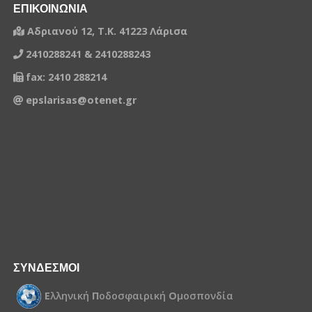
ΕΠΙΚΟΙΝΩΝΙΑ
Αδριανού 12, Τ.Κ. 41223 Λάρισα
2410288241 & 2410288243
fax: 2410 288214
epslarisas@otenet.gr
ΣΥΝΔΕΣΜΟΙ
Ε
λληνική
Π
οδοσφαιρική
Ο
μοσπονδία