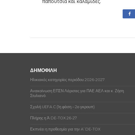
παπούτσια και καλαμίδες.
ΔΗΜΟΦΙΛΗ
Ηλικιακές κατηγορίες περιόδου 2026-2027
Ανακοίνωση ΕΠΣΝ Λάρισας για ΠΑΕ ΑΕΛ και κ. Ζήση
Στυλιανό.
Σχολή UEFA C (1η φάση – 2ο γκρουπ)
Πλήρης η Ά DE-TOX 26-27
Εκπνέει η προθεσμία για την A’ DE-TOX