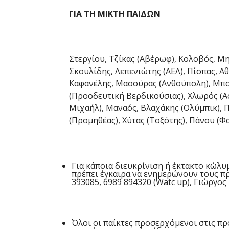
ΓΙΑ ΤΗ ΜΙΚΤΗ ΠΑΙΔΩΝ
Στεργίου, Τζίκας (Αβέρωφ), Κολοβός, Μ
Σκουλίδης, Λεπενιώτης (ΑΕΛ), Πίσπας, Α
Καφανέλης, Μασούρας (Ανθούπολη), Μπο
(Προοδευτική Βερδικούσιας), Χλωρός (Α
Μιχαήλ), Μαναός, Βλαχάκης (Ολύμπικ), Π
(Προμηθέας), Χύτας (Τοξότης), Πάνου (Φα
Για κάποια διευκρίνιση ή έκτακτο κώλ
πρέπει έγκαιρα να ενημερώνουν τους π
393085, 6989 894320 (Watc up), Γιώργος
Όλοι οι παίκτες προσερχόμενοι στις πρ