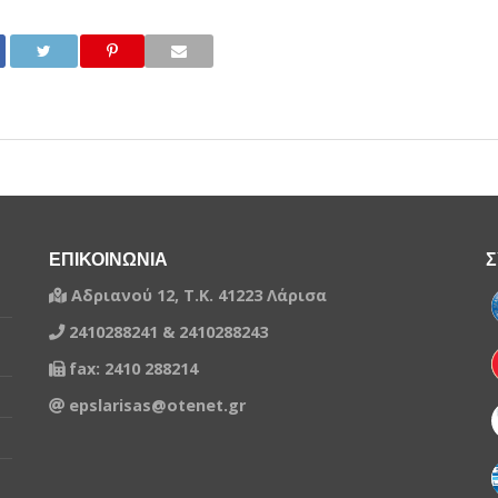
ΕΠΙΚΟΙΝΩΝΙΑ
Σ
Αδριανού 12, Τ.Κ. 41223 Λάρισα
2410288241 & 2410288243
fax: 2410 288214
epslarisas@otenet.gr