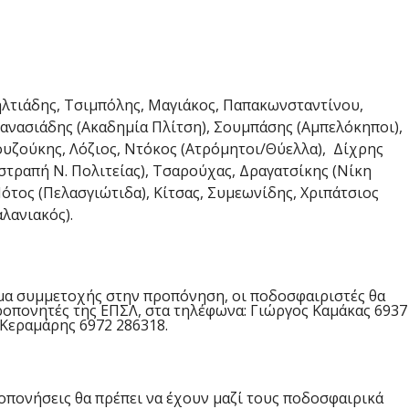
ηλτιάδης, Τσιμπόλης, Μαγιάκος, Παπακωνσταντίνου,
θανασιάδης (Ακαδημία Πλίτση), Σουμπάσης (Αμπελόκηποι),
υζούκης, Λόζιος, Ντόκος (Ατρόμητοι/Θύελλα), Δίχρης
στραπή Ν. Πολιτείας), Τσαρούχας, Δραγατσίκης (Νίκη
ότος (Πελασγιώτιδα), Κίτσας, Συμεωνίδης, Χριπάτσιος
λανιακός).
υμα συμμετοχής στην προπόνηση, οι ποδοσφαιριστές θα
ροπονητές της ΕΠΣΛ, στα τηλέφωνα: Γιώργος Καμάκας 6937
 Κεραμάρης 6972 286318.
οπονήσεις θα πρέπει να έχουν μαζί τους ποδοσφαιρικά