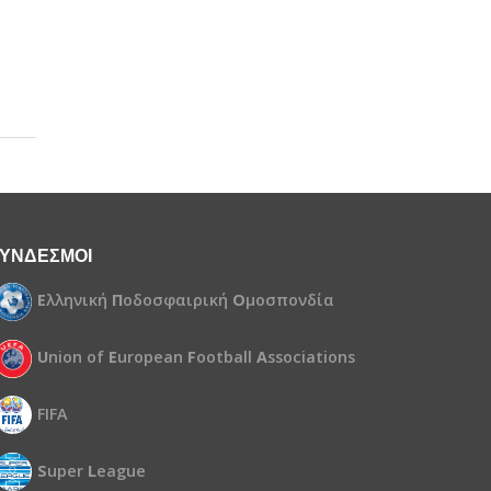
ΥΝΔΕΣΜΟΙ
Ε
λληνική
Π
οδοσφαιρική
Ο
μοσπονδία
U
nion of
E
uropean
F
ootball
A
ssociations
FIFA
S
uper
L
eague