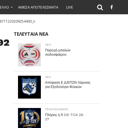
ΕΛΛΟ
ΑΜΕΣΑ ΑΠΟΤΕΛΕΣΜΑΤΑ
LIVE
6711220209254400_n
ΤΕΛΕΥΤΑΙΑ ΝΕΑ
9254400_n
ΝΕΑ
Παροχή μπαλών
ποδοσφαίρου
ΝΕΑ
Απόφαση Ε.Δ/ΕΠΣΝ Λάρισας
για Εξοδολόγια Φιλικών
ΠΡΩΤΑΘΛΉΜΑΤΑ
Πλήρης η Ά DE-TOX 26-
27