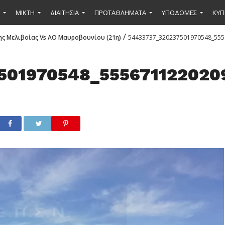
ΜΙΚΤΉ
ΔΙΑΙΤΗΣΙΑ
ΠΡΩΤΑΘΛΗΜΑΤΑ
ΥΠΟΔΟΜΕΣ
ΚΥΠ
/
ης Μελιβοίας Vs ΑΟ Μαυροβουνίου (21η)
54433737_320237501970548_555
501970548_555671122020