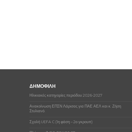
ΔΗΜΟΦΙΛΗ
Ηλικιακές κατηγορίες περιόδου 2026-2027
Ανακοίνωση ΕΠΣΝ Λάρισας για ΠΑΕ ΑΕΛ και κ. Ζήση
Στυλιανό.
Σχολή UEFA C (1η φάση – 2ο γκρουπ)