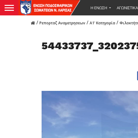
Η ΕΝΩΣΗ
ΑΓΩΝΙΣΤΙΚΑ
/
/
/
Ρεπορταζ Αναμετρησεων
Α1' Κατηγορία
Φιλοκτήτ
54433737_320237