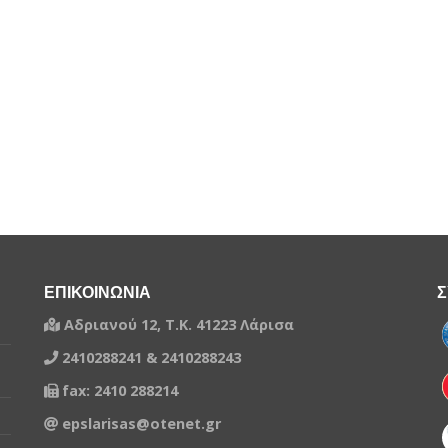
ΕΠΙΚΟΙΝΩΝΙΑ
Σ
Αδριανού 12, Τ.Κ. 41223 Λάρισα
2410288241 & 2410288243
fax: 2410 288214
epslarisas@otenet.gr