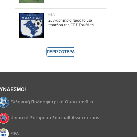
ΝΕΑ
Συγχαρητήρια προς το νέο
πρόεδρο της ΕΠΣ Τρικάλων
ΠΕΡΙΣΣΟΤΕΡΑ
ΥΝΔΕΣΜΟΙ
Ε
λληνική
Π
οδοσφαιρική
Ο
μοσπονδία
U
nion of
E
uropean
F
ootball
A
ssociations
FIFA