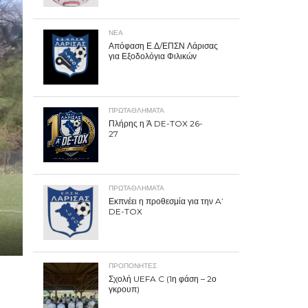
ΝΕΑ
Απόφαση Ε.Δ/ΕΠΣΝ Λάρισας
για Εξοδολόγια Φιλικών
ΠΡΩΤΑΘΛΉΜΑΤΑ
Πλήρης η Ά DE-TOX 26-
27
ΠΡΩΤΑΘΛΉΜΑΤΑ
Εκπνέει η προθεσμία για την A’
DE-TOX
ΠΡΟΠΟΝΗΤΈΣ
Σχολή UEFA C (1η φάση – 2ο
γκρουπ)