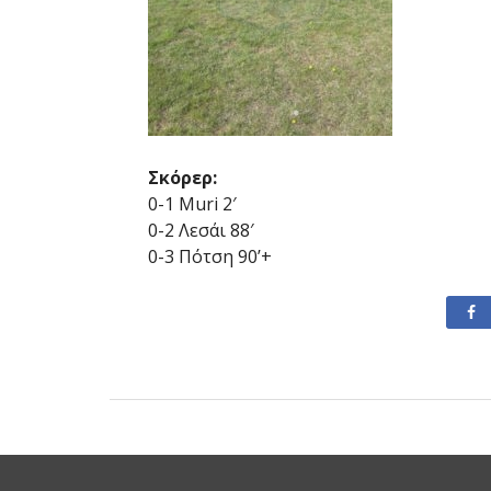
Σκόρερ:
0-1 Muri 2′
0-2 Λεσάι 88′
0-3 Πότση 90’+