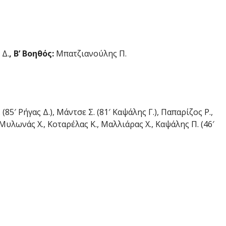
 Δ.
, Β’ Βοηθός:
Μπατζιανούλης Π.
(85′ Ρήγας Δ.), Μάντσε Σ. (81′ Καψάλης Γ.), Παπαρίζος Ρ.,
 Μυλωνάς Χ., Κοταρέλας Κ., Μαλλιάρας Χ., Καψάλης Π. (46′