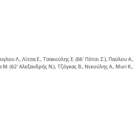
γλου Λ., Λίτσα Ε., Τσακούλης Ε. (66′ Πότσι Σ.), Παύλου Α.,
α Μ. (62′ Αλεξανδρής Ν.), Τζόγκας Β., Νικούλης Α., Muri Κ.,