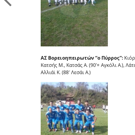
ΑΣ Βορειοηπειρωτών “ο Πύρρος”:
Κιόρο
Κατσής Μ., Κατσάς Α. (90’+ Αγκόλι Α.), Λάτ
Αλλιάϊ Κ. (88′ Λεσάι Α.)