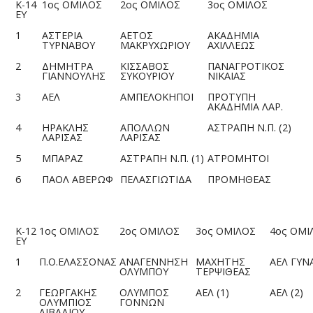
Κ-14
1ος ΟΜΙΛΟΣ
2ος ΟΜΙΛΟΣ
3ος ΟΜΙΛΟΣ
ΕΥ
1
ΑΣΤΕΡΙΑ
ΑΕΤΟΣ
ΑΚΑΔΗΜΙΑ
ΤΥΡΝΑΒΟΥ
ΜΑΚΡΥΧΩΡΙΟΥ
ΑΧΙΛΛΕΩΣ
2
ΔΗΜΗΤΡΑ
ΚΙΣΣΑΒΟΣ
ΠΑΝΑΓΡΟΤΙΚΟΣ
ΓΙΑΝΝΟΥΛΗΣ
ΣΥΚΟΥΡΙΟΥ
ΝΙΚΑΙΑΣ
3
ΑΕΛ
ΑΜΠΕΛΟΚΗΠΟΙ
ΠΡΟΤΥΠΗ
ΑΚΑΔΗΜΙΑ ΛΑΡ.
4
ΗΡΑΚΛΗΣ
ΑΠΟΛΛΩΝ
ΑΣΤΡΑΠΗ Ν.Π. (2)
ΛΑΡΙΣΑΣ
ΛΑΡΙΣΑΣ
5
ΜΠΑΡΑΖ
ΑΣΤΡΑΠΗ Ν.Π. (1)
ΑΤΡΟΜΗΤΟΙ
6
ΠΑΟΛ ΑΒΕΡΩΦ
ΠΕΛΑΣΓΙΩΤΙΔΑ
ΠΡΟΜΗΘΕΑΣ
Κ-12
1ος ΟΜΙΛΟΣ
2ος ΟΜΙΛΟΣ
3ος ΟΜΙΛΟΣ
4ος ΟΜΙ
ΕΥ
1
Π.Ο.ΕΛΑΣΣΟΝΑΣ
ΑΝΑΓΕΝΝΗΣΗ
ΜΑΧΗΤΗΣ
ΑΕΛ ΓΥΝ
ΟΛΥΜΠΟΥ
ΤΕΡΨΙΘΕΑΣ
2
ΓΕΩΡΓΑΚΗΣ
ΟΛΥΜΠΟΣ
ΑΕΛ (1)
ΑΕΛ (2)
ΟΛΥΜΠΙΟΣ
ΓΟΝΝΩΝ
ΛΙΒΑΔΙΟΥ