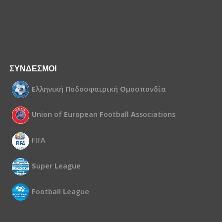
ΣΥΝΔΕΣΜΟΙ
Ε
λληνική
Π
οδοσφαιρική
Ο
μοσπονδία
U
nion of
E
uropean
F
ootball
A
ssociations
FIFA
S
uper
L
eague
F
ootball
L
eague