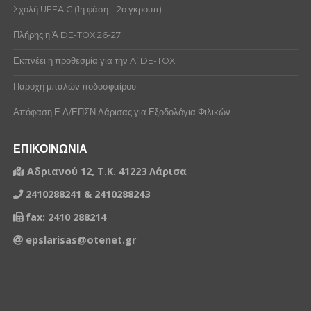
Σχολή UEFA C (1η φάση – 2ο γκρουπ)
Πλήρης η Ά DE-TOX 26-27
Εκπνέει η προθεσμία για την A’ DE-TOX
Παροχή μπαλών ποδοσφαίρου
Απόφαση Ε.Δ/ΕΠΣΝ Λάρισας για Εξοδολόγια Φιλικών
ΕΠΙΚΟΙΝΩΝΙΑ
Αδριανού 12, Τ.Κ. 41223 Λάρισα
2410288241 & 2410288243
fax: 2410 288214
epslarisas@otenet.gr