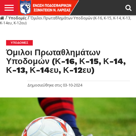
/
/
Υποδομές
Όμιλοι Πρωταθλημάτων Υποδομών (Κ-16, Κ-15, Κ-14, Κ-13,
Η
Κ-14ευ, Κ-12ευ)
ΕΝΩΣΗ
ΑΓΩΝΙΣΤΙΚΑ
ΜΙΚΤΉ
ΔΙΑΙΤΗΣΙΑ
ΠΡΩΤΑΘΛΗΜΑΤΑ
ΥΠΟΔΟΜΕΣ
ΚΥΠΕΛΛΟ
ΑΜΕΣΑ
LIVE
ΝΕΑ
ΠΡΩΤΑΘΛΗΜΑΤΑ
ΚΥΠΕΛΛΟ
ΥΠΟΔΟΜΕΣ
ΠΕΙΘΑΡΧΙΚΟ
ΜΙΚΤΗ
ΠΑΡΑΤΗΡΗΤΕΣ
ΠΡΟΠΟΝΗΤΕΣ
ΔΙΑΙΤΗΤΕΣ
VIDEO
ΓΕΝΙΚΑ
ΑΦΙΕΡΩΜΑΤΑ
ΕΚΔΗΛΩΣΕΙΣ
ΕΠΙΚΟΙΝΩΝΙΑ
ΑΠΟΤΕΛΕΣΜΑΤΑ
ΛΑΡΙΣΑΣ
ΥΠΟΔΟΜΈΣ
Όμιλοι Πρωταθλημάτων
Υποδομών (Κ-16, Κ-15, Κ-14,
Κ-13, Κ-14ευ, Κ-12ευ)
Δημοσιεύθηκε στις
03-10-2024