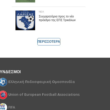
ΝΕΑ
Συγχαρητήρια προς το νέο
πρόεδρο της ΕΠΣ Τρικάλων
ΠΕΡΙΣΣΟΤΕΡΑ
ΥΝΔΕΣΜΟΙ
Ε
λληνική
Π
οδοσφαιρική
Ο
μοσπονδία
U
nion of
E
uropean
F
ootball
A
ssociations
FIFA