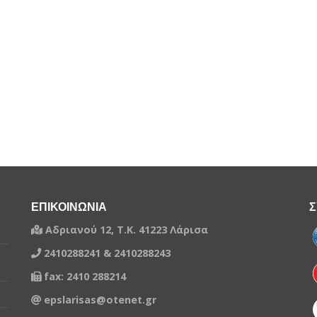
ΕΠΙΚΟΙΝΩΝΙΑ
Σ
Αδριανού 12, Τ.Κ. 41223 Λάρισα
2410288241 & 2410288243
fax: 2410 288214
epslarisas@otenet.gr