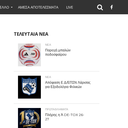
ΕΛΛΟ
ΑΜΕΣΑ ΑΠΟΤΕΛΕΣΜΑΤΑ
LIVE
ΤΕΛΕΥΤΑΙΑ ΝΕΑ
ΝΕΑ
Παροχή μπαλών
ποδοσφαίρου
ΝΕΑ
Απόφαση Ε.Δ/ΕΠΣΝ Λάρισας
για Εξοδολόγια Φιλικών
ΠΡΩΤΑΘΛΉΜΑΤΑ
Πλήρης η Ά DE-TOX 26-
27