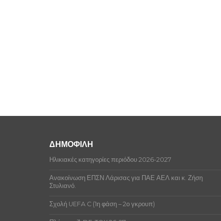
ΔΗΜΟΦΙΛΗ
Ηλικιακές κατηγορίες περιόδου 2026-2027
Ανακοίνωση ΕΠΣΝ Λάρισας για ΠΑΕ ΑΕΛ και κ. Ζήση
Στυλιανό.
Σχολή UEFA C (1η φάση – 2ο γκρουπ)