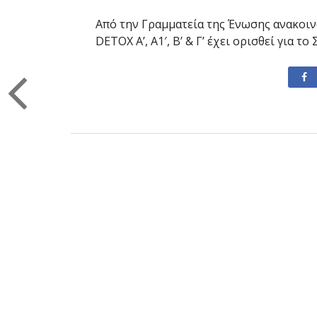
Από την Γραμματεία της Ένωσης ανακοι
DETOX A’, Α1′, Β’ & Γ’ έχει ορισθεί για τ