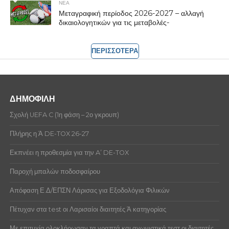
ΝΕΑ
Μεταγραφική περίοδος 2026-2027 – αλλαγή
δικαιολογητικών για τις μεταβολές-
ΠΕΡΙΣΣΟΤΕΡΑ
ΔΗΜΟΦΙΛΗ
Σχολή UEFA C (1η φάση – 2ο γκρουπ)
Πλήρης η Ά DE-TOX 26-27
Εκπνέει η προθεσμία για την A’ DE-TOX
Παροχή μπαλών ποδοσφαίρου
Απόφαση Ε.Δ/ΕΠΣΝ Λάρισας για Εξοδολόγια Φιλικών
Πέτυχαν στα test οι Λαρισαίοι διαιτητές Ά κατηγορίας
Με επιτυχία ολοκλήρωσαν τα γραπτά και αγωνιστικά τεστ οι διαιτητές