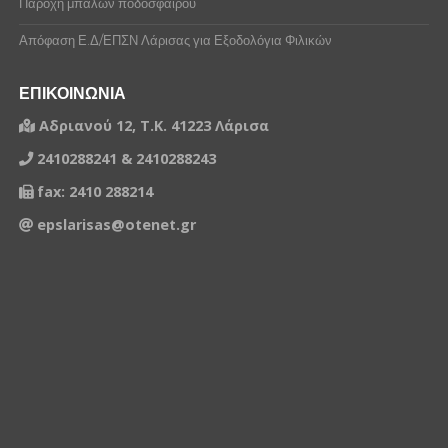
Παροχή μπαλών ποδοσφαίρου
Απόφαση Ε.Δ/ΕΠΣΝ Λάρισας για Εξοδολόγια Φιλικών
ΕΠΙΚΟΙΝΩΝΙΑ
Αδριανού 12, Τ.Κ. 41223 Λάρισα
2410288241 & 2410288243
fax: 2410 288214
epslarisas@otenet.gr