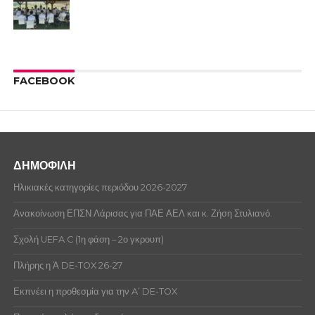
FACEBOOK
ΔΗΜΟΦΙΛΗ
Ηλικιακές κατηγορίες περιόδου 2026-2027
Ανακοίνωση ΕΠΣΝ Λάρισας για ΠΑΕ ΑΕΛ και κ. Ζήση Στυλιανό.
Σχολή UEFA C (1η φάση – 2ο γκρουπ)
Πλήρης η Ά DE-TOX 26-27
Εκπνέει η προθεσμία για την A’ DE-TOX