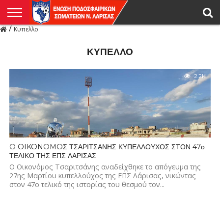
/
Κυπελλο
Η
ΕΝΩΣΗ
ΑΓΩΝΙΣΤΙΚΑ
ΜΙΚΤΉ
ΔΙΑΙΤΗΣΙΑ
ΠΡΩΤΑΘΛΗΜΑΤΑ
ΥΠΟΔΟΜΕΣ
ΚΥΠΕΛΛΟ
ΑΜΕΣΑ
LIVE
ΝΕΑ
ΠΡΩΤΑΘΛΗΜΑΤΑ
ΚΥΠΕΛΛΟ
ΥΠΟΔΟΜΕΣ
ΠΕΙΘΑΡΧΙΚΟ
ΜΙΚΤΗ
ΠΑΡΑΤΗΡΗΤΕΣ
ΠΡΟΠΟΝΗΤΕΣ
ΔΙΑΙΤΗΤΕΣ
VIDEO
ΓΕΝΙΚΑ
ΑΦΙΕΡΩΜΑΤΑ
ΕΚΔΗΛΩΣΕΙΣ
ΕΠΙΚΟΙΝΩΝΙΑ
ΑΠΟΤΕΛΕΣΜΑΤΑ
ΛΑΡΙΣΑΣ
ΚΥΠΕΛΛΟ
2.2K
O OIKONOMOΣ ΤΣΑΡΙΤΣΑΝΗΣ ΚΥΠΕΛΛΟΥΧΟΣ ΣΤΟΝ 47ο
ΤΕΛΙΚΟ ΤΗΣ ΕΠΣ ΛΑΡΙΣΑΣ
Ο Οικονόμος Τσαριτσάνης αναδείχθηκε το απόγευμα της
27ης Μαρτίου κυπελλούχος της ΕΠΣ Λάρισας, νικώντας
στον 47ο τελικό της ιστορίας του θεσμού τον...