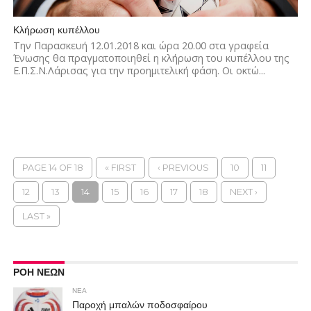
Κλήρωση κυπέλλου
Την Παρασκευή 12.01.2018 και ώρα 20.00 στα γραφεία
Ένωσης θα πραγματοποιηθεί η κλήρωση του κυπέλλου της
Ε.Π.Σ.Ν.Λάρισας για την προημιτελική φάση. Οι οκτώ...
PAGE 14 OF 18
« FIRST
‹ PREVIOUS
10
11
12
13
14
15
16
17
18
NEXT ›
LAST »
ΡΟΗ ΝΕΩΝ
ΝΕΑ
Παροχή μπαλών ποδοσφαίρου