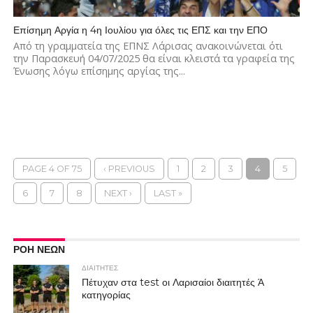
Επίσημη Αργία η 4η Ιουλίου για όλες τις ΕΠΣ και την ΕΠΟ
Από τη γραμματεία της ΕΠΝΣ Λάρισας ανακοινώνεται ότι
την Παρασκευή 04/07/2025 θα είναι κλειστά τα γραφεία της
Ένωσης λόγω επίσημης αργίας της...
PAGE 4 OF 75
‹ PREVIOUS
1
2
3
4
5
6
7
8
NEXT ›
LAST »
ΡΟΗ ΝΕΩΝ
ΔΙΑΙΤΗΤΕΣ
Πέτυχαν στα test οι Λαρισαίοι διαιτητές Ά
κατηγορίας