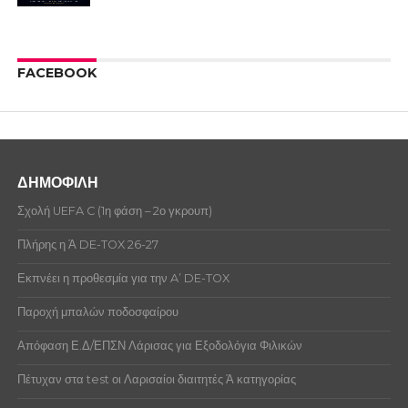
FACEBOOK
ΔΗΜΟΦΙΛΗ
Σχολή UEFA C (1η φάση – 2ο γκρουπ)
Πλήρης η Ά DE-TOX 26-27
Εκπνέει η προθεσμία για την A’ DE-TOX
Παροχή μπαλών ποδοσφαίρου
Απόφαση Ε.Δ/ΕΠΣΝ Λάρισας για Εξοδολόγια Φιλικών
Πέτυχαν στα test οι Λαρισαίοι διαιτητές Ά κατηγορίας