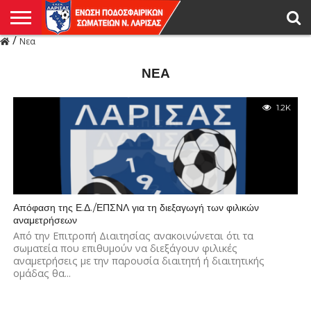
/
Νεα
Η
ΕΝΩΣΗ
ΑΓΩΝΙΣΤΙΚΑ
ΜΙΚΤΉ
ΔΙΑΙΤΗΣΙΑ
ΠΡΩΤΑΘΛΗΜΑΤΑ
ΥΠΟΔΟΜΕΣ
ΚΥΠΕΛΛΟ
ΑΜΕΣΑ
LIVE
ΝΕΑ
ΠΡΩΤΑΘΛΗΜΑΤΑ
ΚΥΠΕΛΛΟ
ΥΠΟΔΟΜΕΣ
ΠΕΙΘΑΡΧΙΚΟ
ΜΙΚΤΗ
ΠΑΡΑΤΗΡΗΤΕΣ
ΠΡΟΠΟΝΗΤΕΣ
ΔΙΑΙΤΗΤΕΣ
VIDEO
ΓΕΝΙΚΑ
ΑΦΙΕΡΩΜΑΤΑ
ΕΚΔΗΛΩΣΕΙΣ
ΕΠΙΚΟΙΝΩΝΙΑ
ΑΠΟΤΕΛΕΣΜΑΤΑ
ΛΑΡΙΣΑΣ
ΝΕΑ
1.2K
Απόφαση της Ε.Δ./ΕΠΣΝΛ για τη διεξαγωγή των φιλικών
αναμετρήσεων
Από την Επιτροπή Διαιτησίας ανακοινώνεται ότι τα
σωματεία που επιθυμούν να διεξάγουν φιλικές
αναμετρήσεις με την παρουσία διαιτητή ή διαιτητικής
ομάδας θα...