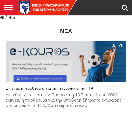
/
Νεα
Η
ΕΝΩΣΗ
ΑΓΩΝΙΣΤΙΚΑ
ΜΙΚΤΉ
ΔΙΑΙΤΗΣΙΑ
ΠΡΩΤΑΘΛΗΜΑΤΑ
ΥΠΟΔΟΜΕΣ
ΚΥΠΕΛΛΟ
ΑΜΕΣΑ
LIVE
ΝΕΑ
ΠΡΩΤΑΘΛΗΜΑΤΑ
ΚΥΠΕΛΛΟ
ΥΠΟΔΟΜΕΣ
ΠΕΙΘΑΡΧΙΚΟ
ΜΙΚΤΗ
ΠΑΡΑΤΗΡΗΤΕΣ
ΠΡΟΠΟΝΗΤΕΣ
ΔΙΑΙΤΗΤΕΣ
VIDEO
ΓΕΝΙΚΑ
ΑΦΙΕΡΩΜΑΤΑ
ΕΚΔΗΛΩΣΕΙΣ
ΕΠΙΚΟΙΝΩΝΙΑ
ΑΠΟΤΕΛΕΣΜΑΤΑ
ΛΑΡΙΣΑΣ
ΝΕΑ
1.0K
Εκπνέει η προθεσμία για την εγγραφή στην ΓΓΑ
Υπενθυμίζεται ότι την Παρασκευή 13 Σεπτεμβρίου 2024
εκπνέει η προθεσμία για την υποβολή δήλωσης εγγραφής
στο μητρώο της ΓΓΑ. Όσα σωματεία δεν...