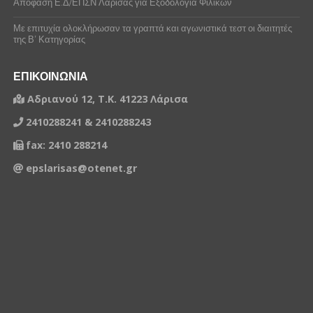
Απόφαση Ε.Δ/ΕΠΣΝ Λάρισας για Εξοδολόγια Φιλικών
Με επιτυχία ολοκλήρωσαν τα γραπτά και αγωνιστικά τεστ οι διαιτητές
της Β’ Κατηγορίας
ΕΠΙΚΟΙΝΩΝΙΑ
Αδριανού 12, Τ.Κ. 41223 Λάρισα
2410288241 & 2410288243
fax: 2410 288214
epslarisas@otenet.gr