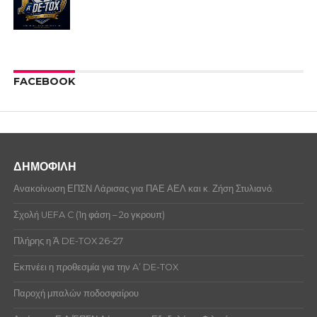
FACEBOOK
ΔΗΜΟΦΙΛΗ
Ανακοίνωση ΕΠΣΝ Λάρισας για ΠΑΕ ΑΕΛ και κ. Ζήση Στυλιανό.
Σχολή UEFA C (1η φάση – 2ο γκρουπ)
Πλήρης η Ά DE-TOX 26-27
Εκπνέει η προθεσμία για την A’ DE-TOX
Παροχή μπαλών ποδοσφαίρου