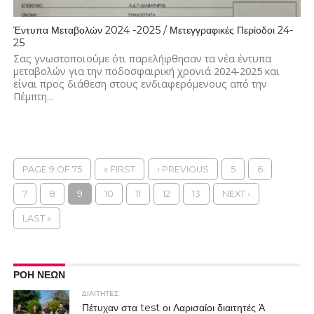
Έντυπα Μεταβολών 2024 -2025 / Μετεγγραφικές Περίοδοι 24-
25
Σας γνωστοποιούμε ότι παρελήφθησαν τα νέα έντυπα
μεταβολών για την ποδοσφαιρική χρονιά 2024-2025 και
είναι προς διάθεση στους ενδιαφερόμενους από την
Πέμπτη...
PAGE 9 OF 75
« FIRST
‹ PREVIOUS
5
6
7
8
9
10
11
12
13
NEXT ›
LAST »
ΡΟΗ ΝΕΩΝ
ΔΙΑΙΤΗΤΕΣ
Πέτυχαν στα test οι Λαρισαίοι διαιτητές Ά